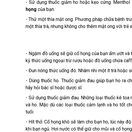
- Sử dụng thuốc giảm ho hoặc kẹo cứng. Menthol v
họng
của bạn.
- Thử một thìa mật ong. Phương pháp chữa bệnh tru
một thìa trà, nhưng không cho thêm mật ong với trẻ 
- Ngậm đồ uống sẽ giữ cổ họng của bạn ẩm ướt và t
kỳ thức uống ngoại trừ rượu hoặc đồ uống chứa caf
- Đun nóng thức uống đó. Nhâm nhi một ít trà hoặc 
- Dùng thuốc ho. Thuốc giảm đau giúp bạn ho ra c
hãy hỏi bác sĩ hoặc dược sĩ.
- Sử dụng thuốc giảm đau. Những loại thuốc kê toa 
và ho. Mặc dù các loại thuốc cảm lạnh và ho tốt ch
tuổi.
- Hít thở. Cổ họng khô sẽ làm cho bạn ho, lúc này đ
khi bạn ngủ. Hơi nước có thể giữ cho mũi và cổ họng