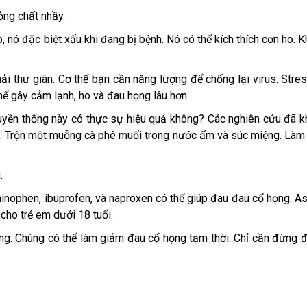
lỏng chất nhầy.
o, nó đặc biệt xấu khi đang bị bệnh. Nó có thể kích thích cơn ho. 
ải thư giãn. Cơ thể bạn cần năng lượng để chống lại virus. Stre
hể gây cảm lạnh, ho và đau họng lâu hơn.
ruyền thống này có thực sự hiệu quả không? Các nghiên cứu đã 
ện. Trộn một muỗng cà phê muối trong nước ấm và súc miệng. Làm
.
nophen, ibuprofen, và naproxen có thể giúp đau đau cổ họng. As
 cho trẻ em dưới 18 tuổi.
ọng. Chúng có thể làm giảm đau cổ họng tạm thời. Chỉ cần đừng đ