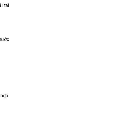
i tái
 nước
 hợp.