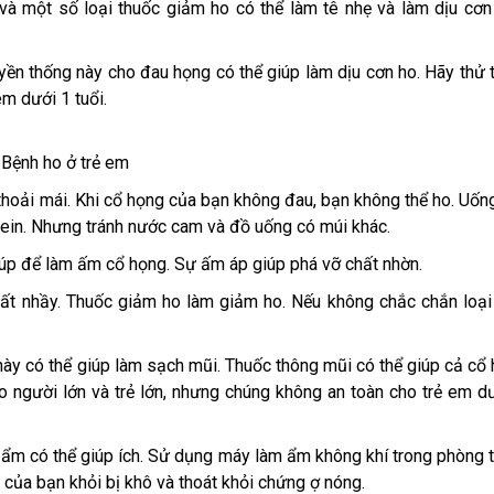
à một số loại thuốc giảm ho có thể làm tê nhẹ và làm dịu cơ
yền thống này cho đau họng có thể giúp làm dịu cơn ho. Hãy thử
em dưới 1 tuổi.
Bệnh ho ở trẻ em
hoải mái. Khi cổ họng của bạn không đau, bạn không thể ho. Uốn
fein. Nhưng tránh nước cam và đồ uống có múi khác.
súp để làm ấm cổ họng. Sự ấm áp giúp phá vỡ chất nhờn.
hất nhầy. Thuốc giảm ho làm giảm ho. Nếu không chắc chắn loại
này có thể giúp làm sạch mũi. Thuốc thông mũi có thể giúp cả cổ
o người lớn và trẻ lớn, nhưng chúng không an toàn cho trẻ em d
ộ ẩm có thể giúp ích. Sử dụng máy làm ẩm không khí trong phòng 
 của bạn khỏi bị khô và thoát khỏi chứng ợ nóng.