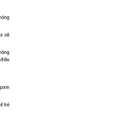
Không
ss sẽ
không
 điều
pirin
ể trẻ