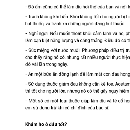
- Độ ẩm cũng có thể làm dịu hơi thở của bạn và nới 
- Tránh không khí bẩn. Khói không tốt cho người bị h
hút thuốc, và tránh xa những người đang hút thuốc.
- Nghỉ ngơi. Nếu muốn thoát khỏi cảm lạnh và ho, ph
làm cạn kiệt năng lượng và căng thẳng. Điều đó có t
- Súc miệng với nước muối. Phương pháp điều trị t
cho thấy rằng nó có, nhưng rất nhiều người thực hi
đó vài lần trong ngày.
- Ăn một bữa ăn đông lạnh để làm mát cơn đau họng
- Sử dụng thuốc giảm đau không cần kê toa. Acetami
thì tốt cho người lớn, nhưng nó có thể gây nguy hiểm
- Một số có một loại thuốc giúp làm dịu và tê cổ h
em sử dụng trừ khi có chỉ định của bác sĩ.
Khám ho ở đâu tốt?