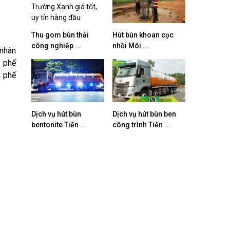
Thu gom bùn thải
Hút bùn khoan cọc
công nghiệp ...
nhồi Môi ...
 nhân
m phế
m phế
Dịch vụ hút bùn
Dịch vụ hút bùn ben
bentonite Tiến ...
công trình Tiến ...