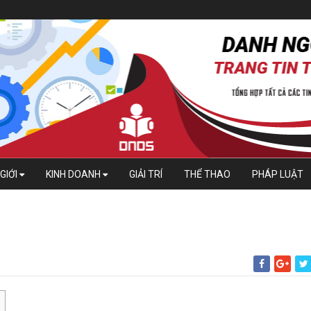
GIỚI
KINH DOANH
GIẢI TRÍ
THỂ THAO
PHÁP LUẬT