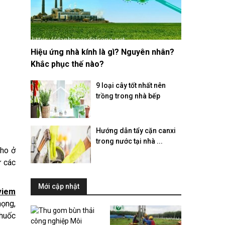
Hiệu ứng nhà kính là gì? Nguyên nhân?
Khắc phục thế nào?
9 loại cây tốt nhất nên
trồng trong nhà bếp
Hướng dẫn tẩy cặn canxi
trong nước tại nhà ...
 ho ở
ư các
Mới cập nhật
viem
họng,
thuốc