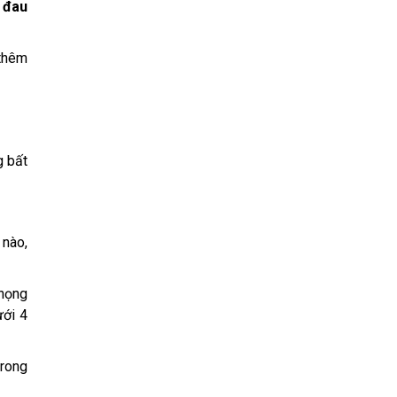
n
đau
 thêm
g bất
 nào,
 họng
ưới 4
trong