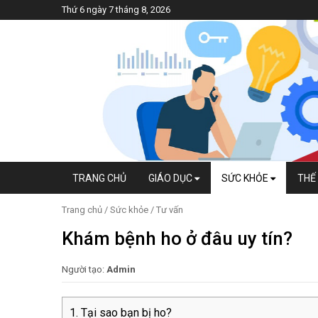
Thứ 6 ngày 7 tháng 8, 2026
TRANG CHỦ
GIÁO DỤC
SỨC KHỎE
THẾ 
Trang chủ
/
Sức khỏe
/
Tư vấn
Khám bệnh ho ở đâu uy tín?
Người tạo:
Admin
Tại sao bạn bị ho?