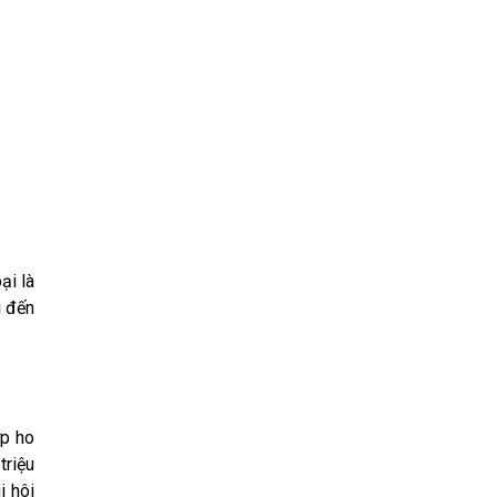
ại là
i đến
ợp ho
triệu
i hôi