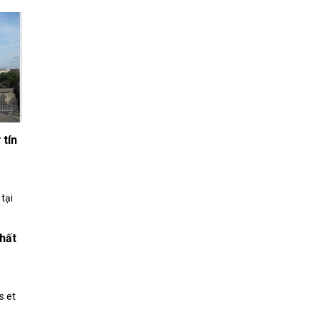
 tín
nhất