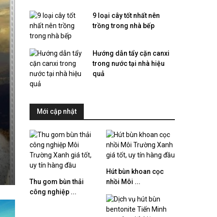
9 loại cây tốt nhất nên
trồng trong nhà bếp
Hướng dẫn tẩy cặn canxi
trong nước tại nhà hiệu
quả
Mới cập nhật
Top 5 trung tâm dạy tiếng Pháp
Hút bùn khoan cọc
Thu gom bùn thải
nhồi Môi ...
công nghiệp ...