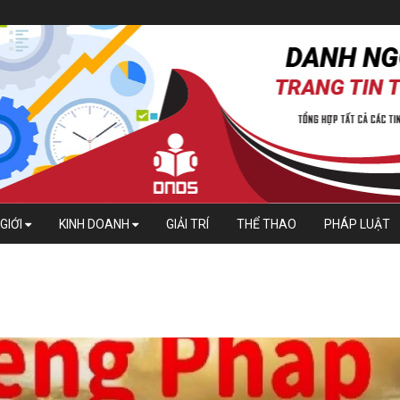
GIỚI
KINH DOANH
GIẢI TRÍ
THỂ THAO
PHÁP LUẬT