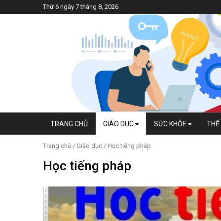
Thứ 6 ngày 7 tháng 8, 2026
TRANG CHỦ
GIÁO DỤC
SỨC KHỎE
THẾ 
Trang chủ
/
Giáo dục
/ Học tiếng pháp
Học tiếng pháp