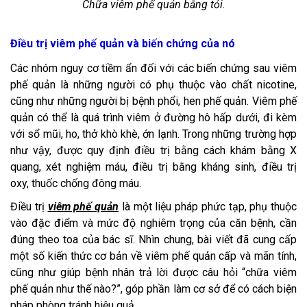
Chữa viêm phế quản bằng tỏi.
Điều trị viêm phế quản và biến chứng của nó
Các nhóm nguy cơ tiềm ẩn đối với các biến chứng sau viêm
phế quản là những người có phụ thuộc vào chất nicotine,
cũng như những người bị bệnh phổi, hen phế quản. Viêm phế
quản có thể là quá trình viêm ở đường hô hấp dưới, đi kèm
với sổ mũi, ho, thở khò khè, ớn lạnh. Trong những trường hợp
như vậy, được quy định điều trị bằng cách khám bằng X
quang, xét nghiệm máu, điều trị bằng kháng sinh, điều trị
oxy, thuốc chống đông máu.
Điều trị
viêm phế quản
là một liệu pháp phức tạp, phụ thuộc
vào đặc điểm và mức độ nghiêm trọng của căn bệnh, cần
đúng theo toa của bác sĩ. Nhìn chung, bài viết đã cung cấp
một số kiến thức cơ bản về viêm phế quản cấp và mãn tính,
cũng như giúp bệnh nhân trả lời được câu hỏi “chữa viêm
phế quản như thế nào?”, góp phần làm cơ sở để có cách biện
pháp phòng tránh hiệu quả.