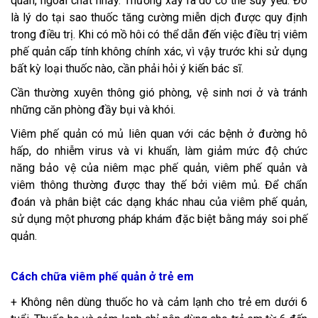
quản, ngoài chất nhầy. Thường xảy ra do cơ thể suy yếu. Đó
là lý do tại sao thuốc tăng cường miễn dịch được quy định
trong điều trị. Khi có mồ hôi có thể dẫn đến việc điều trị viêm
phế quản cấp tính không chính xác, vì vậy trước khi sử dụng
bất kỳ loại thuốc nào, cần phải hỏi ý kiến bác sĩ.
Cần thường xuyên thông gió phòng, vệ sinh nơi ở và tránh
những căn phòng đầy bụi và khói.
Viêm phế quản có mủ liên quan với các bệnh ở đường hô
hấp, do nhiễm virus và vi khuẩn, làm giảm mức độ chức
năng bảo vệ của niêm mạc phế quản, viêm phế quản và
viêm thông thường được thay thế bởi viêm mủ. Để chẩn
đoán và phân biệt các dạng khác nhau của viêm phế quản,
sử dụng một phương pháp khám đặc biệt bằng máy soi phế
quản.
Cách chữa viêm phế quản ở trẻ em
+ Không nên dùng thuốc ho và cảm lạnh cho trẻ em dưới 6