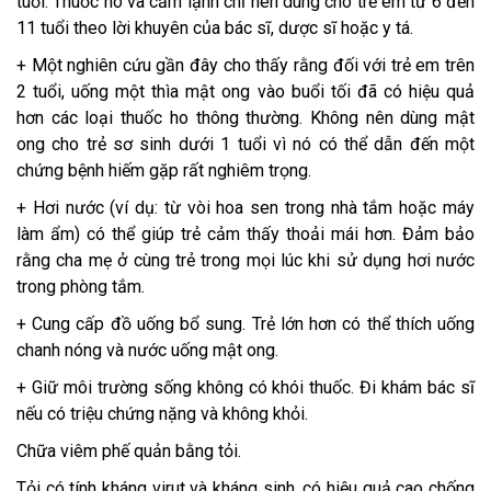
tuổi. Thuốc ho và cảm lạnh chỉ nên dùng cho trẻ em từ 6 đến
11 tuổi theo lời khuyên của bác sĩ, dược sĩ hoặc y tá.
+ Một nghiên cứu gần đây cho thấy rằng đối với trẻ em trên
2 tuổi, uống một thìa mật ong vào buổi tối đã có hiệu quả
hơn các loại thuốc ho thông thường. Không nên dùng mật
ong cho trẻ sơ sinh dưới 1 tuổi vì nó có thể dẫn đến một
chứng bệnh hiếm gặp rất nghiêm trọng.
+ Hơi nước (ví dụ: từ vòi hoa sen trong nhà tắm hoặc máy
làm ẩm) có thể giúp trẻ cảm thấy thoải mái hơn. Đảm bảo
rằng cha mẹ ở cùng trẻ trong mọi lúc khi sử dụng hơi nước
trong phòng tắm.
+ Cung cấp đồ uống bổ sung. Trẻ lớn hơn có thể thích uống
chanh nóng và nước uống mật ong.
+ Giữ môi trường sống không có khói thuốc. Đi khám bác sĩ
nếu có triệu chứng nặng và không khỏi.
Chữa viêm phế quản bằng tỏi.
Tỏi có tính kháng virut và kháng sinh, có hiệu quả cao chống