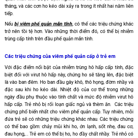
tháng, và các cơn ho kéo dài xảy ra trong ít nhất hai năm liên
tiếp.
Nếu
bị viêm phế quản mãn tính
, có thể các triệu chứng khác
trở nên tồi tệ hơn. Vào những thời điểm đó, có thể bị nhiễm
trùng cấp tính trên đầu phế quản mãn tính.
Các triệu chứng của viêm phế quản cấp ở trẻ em
Với đặc điểm nổi bật của nhiễm trùng hô hấp cấp tính, đặc
biệt đối với virut hô hấp này, chứng ho sẽ tăng lên, đặc biệt
là vào ban đêm. Ho ban đầu gây khô, thô họng, đờm nhầy và
đặc sau khi ho kéo dài. Nhiệt độ của cơ thể trong những
ngày đầu phụ thuộc vào tính chất và mức độ nhiễm virut hô
hấp cấp. Trẻ nhỏ bị rối loạn giấc ngủ và thèm ăn. Các triệu
chứng phổ biến nhất cho viêm phế quản cấp. Tuy nhiên, mỗi
đứa trẻ sẽ có những triệu chứng khác nhau. Các triệu chứng
có thể bao gồm: chảy mũi khi ho, ớn lạnh, sốt nhẹ, đau cơ,
đau họng,… Trẻ em có thể bị ho, ho đầy chất nhầy. Trẻ nhỏ có