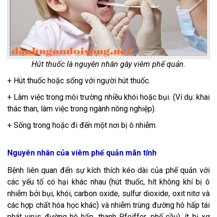
Hút thuốc là nguyên nhân gây viêm phế quản.
+ Hút thuốc hoặc sống với người hút thuốc.
+ Làm việc trong môi trường nhiều khói hoặc bụi. (Ví dụ: khai
thác than, làm việc trong ngành nông nghiệp).
+ Sống trong hoặc đi đến một nơi bị ô nhiễm.
Nguyên nhân của viêm phế quản mãn tính
Bệnh liên quan đến sự kích thích kéo dài của phế quản với
các yếu tố có hại khác nhau (hút thuốc, hít không khí bị ô
nhiễm bởi bụi, khói, carbon oxide, sulfur dioxide, oxit nitơ và
các hợp chất hóa học khác) và nhiễm trùng đường hô hấp tái
phát virus đường hô hấp, thanh Pfeiffer, phế cầu), ít bị xơ