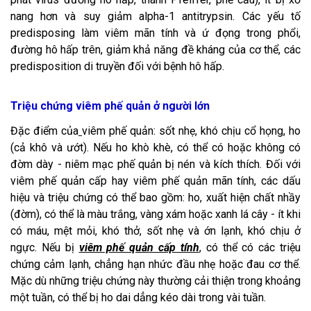
nang hơn và suy giảm alpha-1 antitrypsin. Các yếu tố
predisposing làm viêm mãn tính và ứ đọng trong phổi,
đường hô hấp trên, giảm khả năng đề kháng của cơ thể, các
predisposition di truyền đối với bệnh hô hấp.
Triệu chứng viêm phế quản ở người lớn
Đặc điểm của
viêm phế quản: sốt nhẹ, khó chịu cổ họng, ho
(cả khô và ướt). Nếu ho khò khè, có thể có hoặc không có
đờm dày - niêm mạc phế quản bị nén và kích thích. Đối với
viêm phế quản cấp hay viêm phế quản mãn tính, các dấu
hiệu và triệu chứng có thể bao gồm: ho, xuất hiện chất nhầy
(đờm), có thể là màu trắng, vàng xám hoặc xanh lá cây - ít khi
có máu, mệt mỏi, khó thở, sốt nhẹ và ớn lạnh, khó chịu ở
ngực. Nếu bị
viêm phế quản cấp tính
, có thể có các triệu
chứng cảm lạnh, chẳng hạn nhức đầu nhẹ hoặc đau cơ thể.
Mặc dù những triệu chứng này thường cải thiện trong khoảng
một tuần, có thể bị ho dai dẳng kéo dài trong vài tuần.