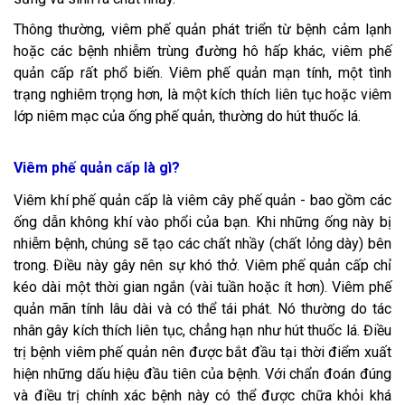
Thông thường, viêm phế quản phát triển từ bệnh cảm lạnh
hoặc các bệnh nhiễm trùng đường hô hấp khác, viêm phế
quản cấp rất phổ biến. Viêm phế quản mạn tính, một tình
trạng nghiêm trọng hơn, là một kích thích liên tục hoặc viêm
lớp niêm mạc của ống phế quản, thường do hút thuốc lá.
Viêm phế quản cấp là gì?
Viêm khí phế quản cấp là viêm cây phế quản - bao gồm các
ống dẫn không khí vào phổi của bạn. Khi những ống này bị
nhiễm bệnh, chúng sẽ tạo các chất nhầy (chất lỏng dày) bên
trong. Điều này gây nên sự khó thở. Viêm phế quản cấp chỉ
kéo dài một thời gian ngắn (vài tuần hoặc ít hơn). Viêm phế
quản mãn tính lâu dài và có thể tái phát. Nó thường do tác
nhân gây kích thích liên tục, chẳng hạn như hút thuốc lá. Điều
trị bệnh viêm phế quản nên được bắt đầu tại thời điểm xuất
hiện những dấu hiệu đầu tiên của bệnh. Với chẩn đoán đúng
và điều trị chính xác bệnh này có thể được chữa khỏi khá