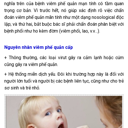
nghĩa trên của bệnh viêm phế quản mạn tính có tầm quan
trọng cơ bản. Vì trước hết, nó giúp xác định rõ việc chẩn
đoán viêm phế quản mãn tính như một dạng nosological độc
lập; và thứ hai, bắt buộc bác sĩ phải chẩn đoán phân biệt với
bệnh phổi như ho kèm đờm (viêm phổi, lao, v.v…).
Nguyên nhân viêm phế quản cấp
+ Thông thường, các loại virut gây ra cảm lạnh hoặc cúm
cũng gây ra viêm phế quản.
+ Hệ thống miễn dịch yếu. Đôi khi trường hợp này là đối với
người lớn tuổi và người bị các bệnh liên tục, cũng như cho trẻ
sơ sinh và trẻ nhỏ.