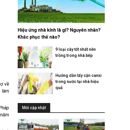
Hiệu ứng nhà kính là gì? Nguyên nhân?
Khắc phục thế nào?
9 loại cây tốt nhất nên
trồng trong nhà bếp
Hướng dẫn tẩy cặn canxi
trong nước tại nhà hiệu
rợ về
quả
– làm
 Pháp
Mới cập nhật
i năm