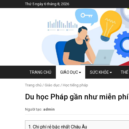
Thứ 5 ngày 6 tháng 8, 2026
TRANG CHỦ
GIÁO DỤC
SỨC KHỎE
THẾ 
Trang chủ
/
Giáo dục
/
Học tiếng pháp
Du học Pháp gần như miễn phí
Người tạo:
admin
Chi phí rẻ bậc nhất Châu Âu