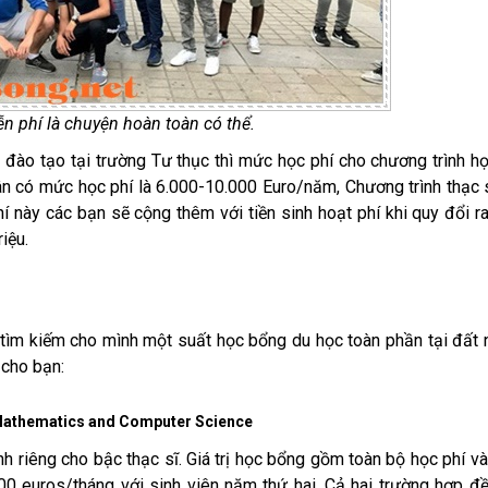
n phí là chuyện hoàn toàn có thể.
h đào tạo tại trường Tư thục thì mức học phí cho chương trình h
ân có mức học phí là 6.000-10.000 Euro/năm, Chương trình thạc 
 này các bạn sẽ cộng thêm với tiền sinh hoạt phí khi quy đổi ra
iệu.
n tìm kiếm cho mình một suất học bổng du học toàn phần tại đất
 cho bạn:
r Mathematics and Computer Science
h riêng cho bậc thạc sĩ. Giá trị học bổng gồm toàn bộ học phí v
00 euros/tháng với sinh viên năm thứ hai. Cả hai trường hợp đ