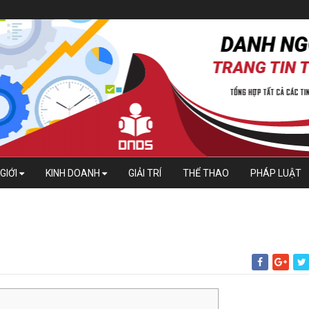
GIỚI
KINH DOANH
GIẢI TRÍ
THỂ THAO
PHÁP LUẬT