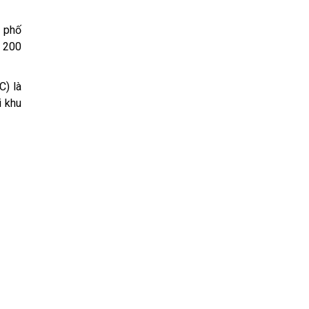
h phố
m 200
C) là
i khu