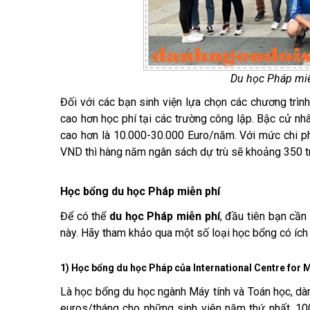
Du học Pháp miễ
Đối với các bạn sinh viện lựa chọn các chương trìn
cao hơn học phí tại các trường công lập. Bậc cử nh
cao hơn là 10.000-30.000 Euro/năm. Với mức chi phí
VND thì hàng năm ngân sách dự trù sẽ khoảng 350 tr
Học bổng du học Pháp miễn phí
Để có thể
du học Pháp miễn phí
, đầu tiên bạn cầ
này. Hãy tham khảo qua một số loại học bổng có ích
1) Học bổng du học Pháp của International Centre fo
Là học bổng du học ngành Máy tính và Toán học, dàn
euros/tháng cho những sinh viên năm thứ nhất, 10