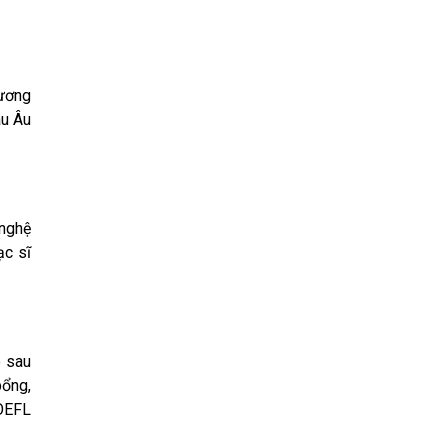
tương
âu Âu
 nghệ
ạc sĩ
o sau
bổng,
TOEFL