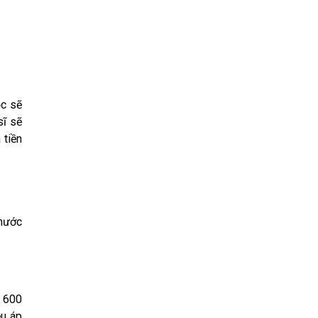
ọc sẽ
sĩ sẽ
 tiền
 nước
à 600
ều áp