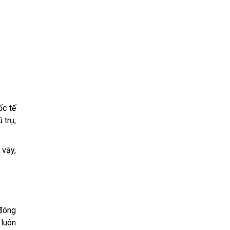
ốc tế
ũ trụ,
 vậy,
 đóng
 luôn