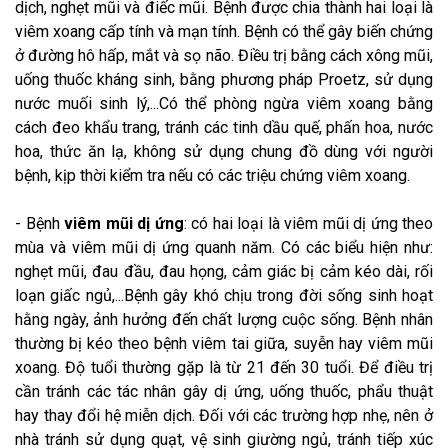
dịch, nghẹt mũi và điếc mũi. Bệnh được chia thành hai loại là
viêm xoang cấp tính và mạn tính. Bệnh có thể gây biến chứng
ở đường hô hấp, mắt và sọ não. Điều trị bằng cách xông mũi,
uống thuốc kháng sinh, bằng phương pháp Proetz, sử dụng
nước muối sinh lý,...Có thể phòng ngừa viêm xoang bằng
cách đeo khẩu trang, tránh các tinh dầu quế, phấn hoa, nước
hoa, thức ăn lạ, không sử dụng chung đồ dùng với người
bệnh, kịp thời kiểm tra nếu có các triệu chứng viêm xoang.
- Bệnh
viêm mũi dị ứng
: có hai loại là viêm mũi dị ứng theo
mùa và viêm mũi dị ứng quanh năm. Có các biểu hiện như:
nghẹt mũi, đau đầu, đau họng, cảm giác bị cảm kéo dài, rối
loạn giấc ngủ,...Bệnh gây khó chịu trong đời sống sinh hoạt
hằng ngày, ảnh hưởng đến chất lượng cuộc sống. Bệnh nhân
thường bị kéo theo bệnh viêm tai giữa, suyễn hay viêm mũi
xoang. Độ tuổi thường gặp là từ 21 đến 30 tuổi. Để điều trị
cần tránh các tác nhân gây dị ứng, uống thuốc, phẩu thuật
hay thay đổi hệ miễn dịch. Đối với các trường hợp nhẹ, nên ở
nhà tránh sử dụng quạt, vệ sinh giường ngủ, tránh tiếp xúc