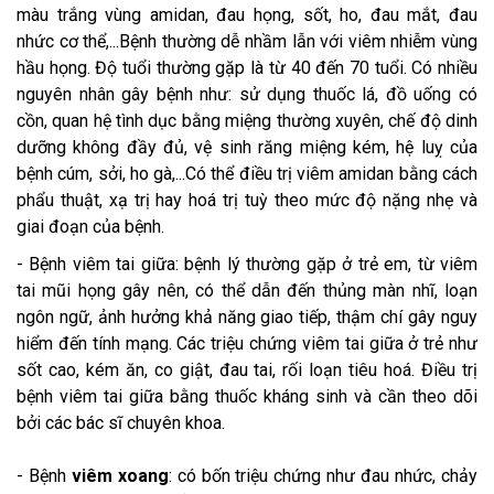
màu trắng vùng amidan, đau họng, sốt, ho, đau mắt, đau
nhức cơ thể,...Bệnh thường dễ nhầm lẫn với viêm nhiễm vùng
hầu họng. Độ tuổi thường gặp là từ 40 đến 70 tuổi. Có nhiều
nguyên nhân gây bệnh như: sử dụng thuốc lá, đồ uống có
cồn, quan hệ tình dục bằng miệng thường xuyên, chế độ dinh
dưỡng không đầy đủ, vệ sinh răng miệng kém, hệ luỵ của
bệnh cúm, sởi, ho gà,...Có thể điều trị viêm amidan bằng cách
phẩu thuật, xạ trị hay hoá trị tuỳ theo mức độ nặng nhẹ và
giai đoạn của bệnh.
- Bệnh viêm tai giữa: bệnh lý thường gặp ở trẻ em, từ viêm
tai mũi họng gây nên, có thể dẫn đến thủng màn nhĩ, loạn
ngôn ngữ, ảnh hưởng khả năng giao tiếp, thậm chí gây nguy
hiểm đến tính mạng. Các triệu chứng viêm tai giữa ở trẻ như
sốt cao, kém ăn, co giật, đau tai, rối loạn tiêu hoá. Điều trị
bệnh viêm tai giữa bằng thuốc kháng sinh và cần theo dõi
bởi các bác sĩ chuyên khoa.
- Bệnh
viêm xoang
: có bốn triệu chứng như đau nhức, chảy