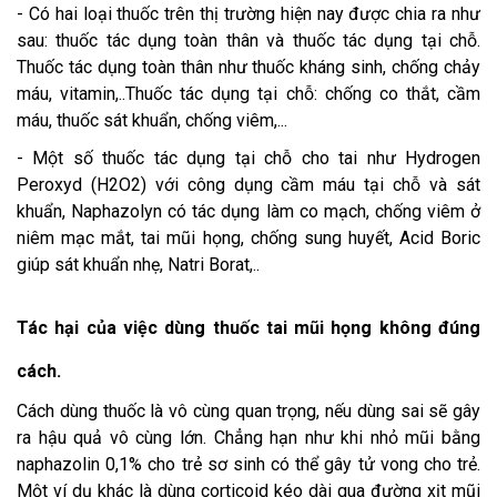
- Có hai loại thuốc trên thị trường hiện nay được chia ra như
sau: thuốc tác dụng toàn thân và thuốc tác dụng tại chỗ.
Thuốc tác dụng toàn thân như thuốc kháng sinh, chống chảy
máu, vitamin,..Thuốc tác dụng tại chỗ: chống co thắt, cầm
máu, thuốc sát khuẩn, chống viêm,...
- Một số thuốc tác dụng tại chỗ cho tai như Hydrogen
Peroxyd (H2O2) với công dụng cầm máu tại chỗ và sát
khuẩn, Naphazolyn có tác dụng làm co mạch, chống viêm ở
niêm mạc mắt, tai mũi họng, chống sung huyết, Acid Boric
giúp sát khuẩn nhẹ, Natri Borat,..
Tác hại của việc dùng thuốc tai mũi họng không đúng
cách.
Cách dùng thuốc là vô cùng quan trọng, nếu dùng sai sẽ gây
ra hậu quả vô cùng lớn. Chẳng hạn như khi nhỏ mũi bằng
naphazolin 0,1% cho trẻ sơ sinh có thể gây tử vong cho trẻ.
Một ví dụ khác là dùng corticoid kéo dài qua đường xịt mũi