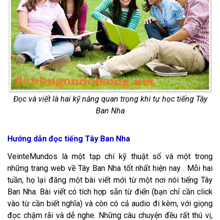
Đọc và viết là hai kỹ năng quan trọng khi tự học tiếng Tây
Ban Nha
Hướng dẫn đọc tiếng Tây Ban Nha
VeinteMundos là một tạp chí kỹ thuật số và một trong
những trang web về Tây Ban Nha tốt nhất hiện nay . Mỗi hai
tuần, họ lại đăng một bài viết mới từ một nơi nói tiếng Tây
Ban Nha. Bài viết có tích hợp sẵn từ điển (bạn chỉ cần click
vào từ cần biết nghĩa) và còn có cả audio đi kèm, với giọng
đọc chậm rãi và dễ nghe. Những câu chuyện đều rất thú vị,