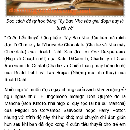
Đọc sách để tự học tiếng Tây Ban Nha vào giai đoạn này là
tuyệt vời
" Cuốn tiểu thuyết bằng tiếng Tây Ban Nha đầu tiên mà mình
đọc là Charlie y la Fábrica de Chocolate (Charlie và Nhà máy
Chocolate) của Roald Dahl. Sau đó, tôi đọc Despereaux
(Hiệp sĩ Chuột nhắt) của Kate DiCamillo, Charlie y el Gran
Ascensor de Cristal (Charlie và Chiếc thang máy bằng kính)
của Roald Dahl, và Las Brujas (Những mụ phù thủy) của
Roald Dahl.
Nhiều người muốn đọc ngay những cuốn sách khá là nặng về
ngữ nghĩa như El Ingenioso hidalgo Don Quijote de la
Mancha (Đôn Kihôtê, nhà hiệp sĩ quý tộc tài ba xứ Mancha)
của Miguel de Cervantes Saavedra hoặc Harry Potter,
nhưng với trình độ này thì hơi khó; mọi chuyện chỉ đơn giản
hơn sau khi bạn đã đọc xong 4 cuốn tiểu thuyết cho trẻ em