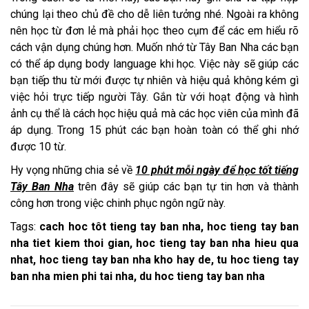
chúng lại theo chủ đề cho dễ liên tưởng nhé. Ngoài ra không
nên học từ đơn lẻ mà phải học theo cụm để các em hiểu rõ
cách vận dụng chúng hơn. Muốn nhớ từ Tây Ban Nha các bạn
có thể áp dụng body language khi học. Việc này sẽ giúp các
bạn tiếp thu từ mới được tự nhiên và hiệu quả không kém gì
việc hỏi trực tiếp người Tây. Gắn từ với hoạt động và hình
ảnh cụ thể là cách học hiệu quả mà các học viên của mình đã
áp dụng. Trong 15 phút các bạn hoàn toàn có thể ghi nhớ
được 10 từ.
Hy vọng những chia sẻ về
10 phút mỗi ngày để học tốt tiếng
Tây Ban Nha
trên đây sẽ giúp các bạn tự tin hơn và thành
công hơn trong việc chinh phục ngôn ngữ này.
Tags:
cach hoc tôt tieng tay ban nha, hoc tieng tay ban
nha tiet kiem thoi gian, hoc tieng tay ban nha hieu qua
nhat, hoc tieng tay ban nha kho hay de, tu hoc tieng tay
ban nha mien phi tai nha, du hoc tieng tay ban nha