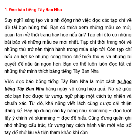
1. Đọc báo tiếng Tây Ban Nha
Suy nghĩ sáng tạo và sinh động nhờ việc đọc các tạp chí về
đề tài bạn hứng thú. Bạn có thích xem những mẫu xe mới,
quan tâm về thời trang hay học nấu ăn? Tạp chí ôtô có những
bài báo về những mẫu xe mới nhất. Tạp chí thời trang nói về
những thứ trở nên thịnh hành trong mùa sắp tới. Còn tạp chí
nấu ăn liệt kê những công thức chế biến thú vị và những bí
quyết để nấu ăn ngon hơn. Bạn có thể luôn luôn đọc tất cả
những thứ mình thích bằng tiếng Tây Ban Nha.
Việc đọc báo bằng tiếng Tây Ban Nha là một cách
tự học
tiếng Tây Ban Nha
hàng ngày vô cùng hiệu quả. Nó sẽ giúp
các bạn học được từ vựng, ngữ pháp một cách tự nhiên và
chuẩn xác. Từ đó, khả năng viết lách cũng được cải thiện
đáng kể. Hãy áp dụng các kỹ năng như scanning – đọc lướt
lấy ý chính và skimming – đọc để hiểu. Cũng đừng quên ghi
nhớ những cấu trúc, từ vựng hay cách hành văn mới vào sổ
tay để nhớ lâu và tiện tham khảo khi cần.