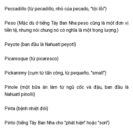
Peccadillo (từ pecadillo, nhỏ của pecado, "tội lỗi")
Peso (Mặc dù ở tiếng Tây Ban Nha peso cũng là một đơn vị
tiền tệ, nhưng nói chung nó có nghĩa là một trọng lượng.)
Peyote (ban đầu là Nahuatl peyotl)
Picaresque (từ picaresco)
Pickaninny (cụm từ tấn công, từ pequeño, "small")
Pinole (một bữa ăn làm từ ngũ cốc và đậu, ban đầu là
Nahuatl pinolli)
Pinta (bệnh nhiệt đới)
Pinto (tiếng Tây Ban Nha cho "phát hiện" hoặc "sơn")