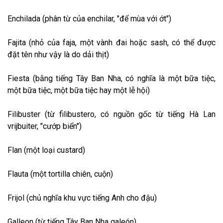
Enchilada (phân từ của enchilar, "để mùa với ớt")
Fajita (nhỏ của faja, một vành đai hoặc sash, có thể được
đặt tên như vậy là do dải thịt)
Fiesta (bằng tiếng Tây Ban Nha, có nghĩa là một bữa tiệc,
một bữa tiệc, một bữa tiệc hay một lễ hội)
Filibuster (từ filibustero, có nguồn gốc từ tiếng Hà Lan
vrijbuiter, "cướp biển")
Flan (một loại custard)
Flauta (một tortilla chiên, cuộn)
Frijol (chủ nghĩa khu vực tiếng Anh cho đậu)
Galleon (từ tiếng Tây Ban Nha galeón)