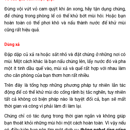
Đừng vội vứt vỏ cam quýt khi ăn xong, hãy tận dụng chúng,
để chúng trong phòng lể có thể khử bớt mùi hôi. Hoặc bạn
hoàn toàn có thể phơi khô và nấu thành nước để khử mùi
cũng rất hiệu quả.
Dùng xả
Đập dập củ xả ra hoặc sắt nhỏ và đặt chúng ở những nơi có
mùi. Một cách khác là bạn nấu chúng lên, lấy nước đó và pha
một ít tinh dầu quế vào, mùi xả và quế rất hợp với nhau làm
cho căn phòng của bạn thơm hơn rất nhiều.
Trên đây là tổng hợp những phương pháp tự nhiên lẫn tác
động để có thể khử mùi do cống rãnh bị tắc nghẽn, tuy nhiên
tất cả không có biện pháp nào là tuyệt đối cả, bạn sẽ mất
thời gian và công vì phải làm đi làm lại.
Chúng chỉ có tác dụng trong thời gian ngắn và không giúp
bạn thoát khỏi những mùi hôi một cách hoàn toàn. Vì vậy nếu
có điều kiện bạn nên tìm một dịch vụ
thông nghẹt ống cống