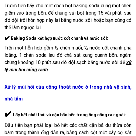
Trước tiên hãy cho một chén bột baking soda cùng một chén
giếm vào trong bồn, để chúng sủi bọt trong 15 vài phút. sau
đó dội trôi hỗn hợp này lại bằng nước sôi. hoặc bạn cũng có
thể làm ngược lại.
✔️
Baking Soda kết hợp nước cốt chanh và nước sôi
:
Trộn một hỗn hợp gồm ½ chén muối, ½ nước cốt chanh pha
loãng, 1 chén soda lau đó chà sát xung quanh bồn, ngâm
chúng khoảng 10 phút sau đó dội sạch bằng nước sôi để
xử
lý mùi hôi cống rãnh
.
Xử lý mùi hôi của cống thoát nước ở trong nhà vệ sinh,
nhà tắm
✔️
Lấy hết chất thải và cặn bẩn bên trong ống cống ra ngoài
:
Đầu tiên bạn phải loại bỏ hết các chất cặn bã dư thừa còn
bám trong thành ống dẫn ra, bằng cách cột một cây cọ sắt