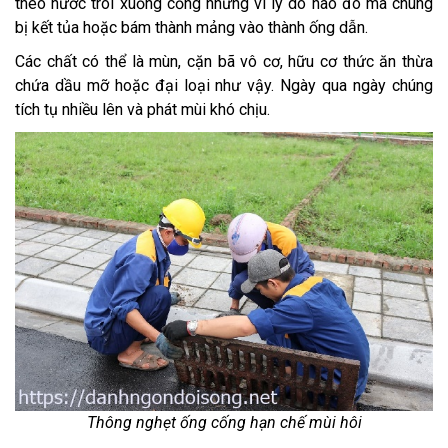
theo nước trôi xuống cống nhưng vì lý do nào đó mà chúng
bị kết tủa hoặc bám thành mảng vào thành ống dẫn.
Các chất có thể là mùn, cặn bã vô cơ, hữu cơ thức ăn thừa
chứa dầu mỡ hoặc đại loại như vậy. Ngày qua ngày chúng
tích tụ nhiều lên và phát mùi khó chịu.
Thông nghẹt ống cống hạn chế mùi hôi