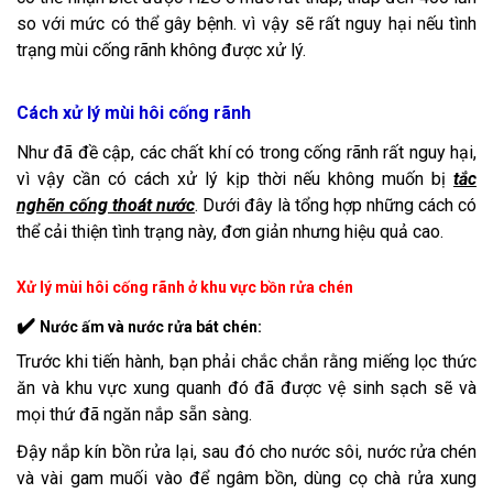
so với mức có thể gây bệnh. vì vậy sẽ rất nguy hại nếu tình
trạng mùi cống rãnh không được xử lý.
Cách xử lý mùi hôi cống rãnh
Như đã đề cập, các chất khí có trong cống rãnh rất nguy hại,
vì vậy cần có cách xử lý kịp thời nếu không muốn bị
tắc
nghẽn cống thoát nước
. Dưới đây là tổng hợp những cách có
thể cải thiện tình trạng này, đơn giản nhưng hiệu quả cao.
Xử lý mùi hôi cống rãnh ở khu vực bồn rửa chén
✔️
Nước ấm và nước rửa bát chén
:
Trước khi tiến hành, bạn phải chắc chắn rằng miếng lọc thức
ăn và khu vực xung quanh đó đã được vệ sinh sạch sẽ và
mọi thứ đã ngăn nắp sẵn sàng.
Đậy nắp kín bồn rửa lại, sau đó cho nước sôi, nước rửa chén
và vài gam muối vào để ngâm bồn, dùng cọ chà rửa xung