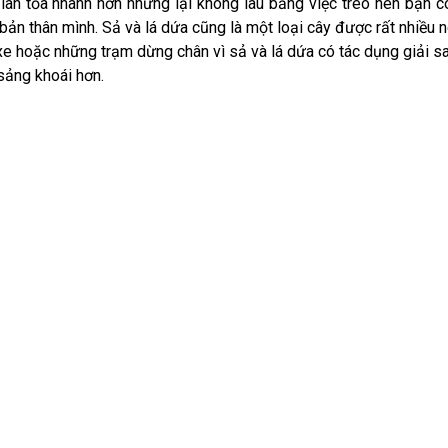
lan tỏa nhanh hơn nhưng lại không lâu bằng việc treo nên bạn c
bản thân mình. Sả và lá dứa cũng là một loại cây được rất nhiều 
e hoặc những trạm dừng chân vì sả và lá dứa có tác dụng giải s
 sảng khoái hơn.