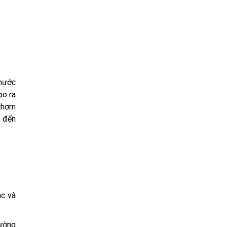
 nước
ạo ra
 thơm
n đến
ác và
hường