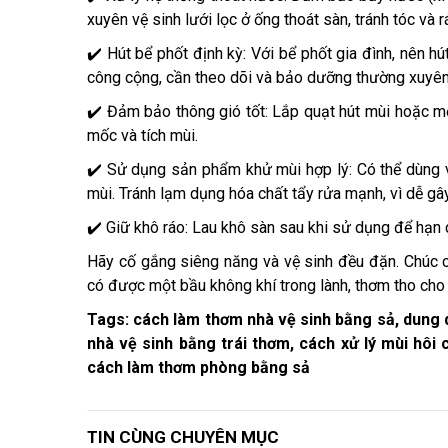
xuyên vệ sinh lưới lọc ở ống thoát sàn, tránh tóc và r
✔️ Hút bể phốt định kỳ: Với bể phốt gia đình, nên 
công cộng, cần theo dõi và bảo dưỡng thường xuyên
✔️ Đảm bảo thông gió tốt: Lắp quạt hút mùi hoặc mở
mốc và tích mùi.
✔️ Sử dụng sản phẩm khử mùi hợp lý: Có thể dùng vi
mùi. Tránh lạm dụng hóa chất tẩy rửa mạnh, vì dễ gâ
✔️ Giữ khô ráo: Lau khô sàn sau khi sử dụng để hạn 
Hãy cố gắng siêng năng và vệ sinh đều đặn. Chúc
có được một bầu không khí trong lành, thơm tho cho
Tags: cách làm thơm nhà vệ sinh bằng sả, dung 
nhà vệ sinh bằng trái thơm, cách xử lý mùi hôi 
cách làm thơm phòng bằng sả
TIN CÙNG CHUYÊN MỤC