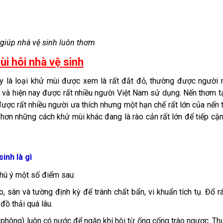
giúp nhà vệ sinh luôn thơm
ùi hôi nhà vệ sinh
đây là loại khử mùi được xem là rất đắt đỏ, thường được người
và hiện nay được rất nhiều người Việt Nam sử dụng. Nến thơm t
được rất nhiều người ưa thích nhưng một hạn chế rất lớn của nến
o hơn những cách khử mùi khác đang là rào cản rất lớn để tiếp cậ
inh là gì
chú ý một số điểm sau:
, sàn và tường định kỳ để tránh chất bẩn, vi khuẩn tích tụ. Đổ r
đồ thải quá lâu.
 phông) luôn có nước để ngăn khí hôi từ ống cống trào ngược. T