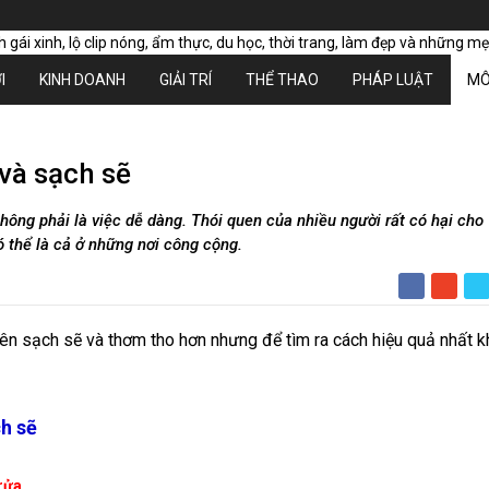
I
KINH DOANH
GIẢI TRÍ
THỂ THAO
PHÁP LUẬT
MÔ
và sạch sẽ
ông phải là việc dễ dàng. Thói quen của nhiều người rất có hại cho
 thể là cả ở những nơi công cộng.
 nên sạch sẽ và thơm tho hơn nhưng để tìm ra cách hiệu quả nhất 
h sẽ
 rửa