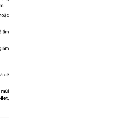
ớm.
 hoặc
dễ ẩm
 giảm
à sẽ
ử mùi
ilet,