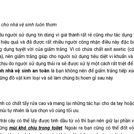
 cho nhà vệ sinh luôn thơm
ều người sử dụng tin dùng vì giá thành rất rẻ cũng như tác dụng
t hiệu quả và đã được rất nhiều người công nhận điều này đặc bi
g dụng tuyệt vời của giấm trắng. Vì có chứa chất axit axetic (c
), nên giấm trắng giúp cho người sử dụng tiêu diệt vi khuẩn v
chịu do người sử dụng thải ra sẽ được xử lý một cách rất triệt để
nh nhà vệ sinh an toàn
là bạn không nên để giấm trắng tiếp xú
hững đồ vật kim loại và sẽ làm chúng bị hoen gỉ sau này.
h có chất tẩy rửa cao và mang lại những tác hại cho da tay hoặ
mùi tự nhiên là lựa chọn vô cùng tối ưu.
rái cây có thể lấy được tinh dầu từ vỏ thì bạn nên giữ lại phần 
những
mùi khó chịu trong toilet
. Ngoài ra bạn cũng có thể đốt v