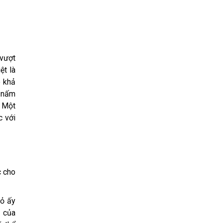
 vượt
ệt là
ó khả
à nấm
. Một
c với
c cho
vỏ ấy
ỏ của