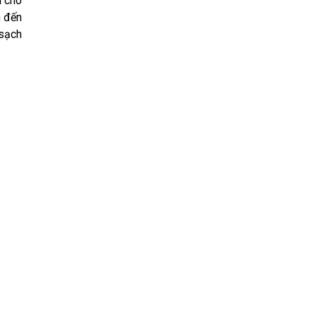
i cho
n đến
 sạch