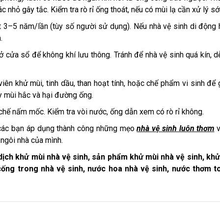
ác nhỏ gây tắc. Kiểm tra rò rỉ ống thoát, nếu có mùi lạ cần xử lý s
hút 3–5 năm/lần (tùy số người sử dụng). Nếu nhà vệ sinh di động
.
 cửa sổ để không khí lưu thông. Tránh để nhà vệ sinh quá kín, 
ên khử mùi, tinh dầu, than hoạt tính, hoặc chế phẩm vi sinh để
y mùi hắc và hại đường ống.
chế nấm mốc. Kiểm tra vòi nước, ống dẫn xem có rò rỉ không.
 các bạn áp dụng thành công những mẹo
nhà vệ sinh luôn thơm
v
 ngôi nhà của mình.
dịch khử mùi nhà vệ sinh, sản phẩm khử mùi nhà vệ sinh, kh
cống trong nhà vệ sinh, nước hoa nhà vệ sinh, nước thơm to