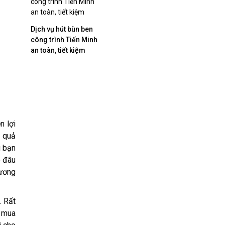
Dịch vụ hút bùn ben
công trình Tiến Minh
an toàn, tiết kiệm
n lợi
u quả
u bạn
o đâu
hương
. Rất
ã mua