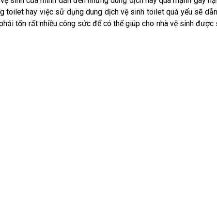
à vệ sinh của mình dẫn đến những dung dịch này quá mạnh gây hạ
g toilet hay việc sử dụng dung dịch vệ sinh toilet quá yếu sẽ dẫ
phải tốn rất nhiều công sức để có thể giúp cho nhà vệ sinh được