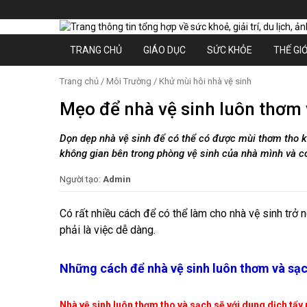
TRANG CHỦ
GIÁO DỤC
SỨC KHỎE
THẾ GIỚ
Trang chủ
/
Môi Trường
/
Khử mùi hôi nhà vệ sinh
Mẹo để nhà vệ sinh luôn thơm 
Dọn dẹp nhà vệ sinh để có thể có được mùi thơm tho kh
không gian bên trong phòng vệ sinh của nhà mình và có
Người tạo:
Admin
Có rất nhiều cách để có thể làm cho nhà vệ sinh trở
phải là việc dễ dàng.
Những cách để nhà vệ sinh luôn thơm và sạc
Nhà vệ sinh luôn thơm tho và sạch sẽ với dung dịch tẩy