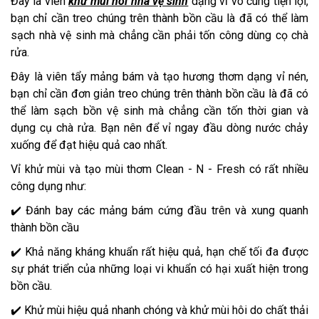
Đây là viên
khử mùi hôi nhà vệ sinh
dạng vỉ vô cùng tiện lợi,
bạn chỉ cần treo chúng trên thành bồn cầu là đã có thể làm
sạch nhà vệ sinh mà chẳng cần phải tốn công dùng cọ chà
rửa.
Đây là viên tẩy mảng bám và tạo hương thơm dạng vỉ nén,
bạn chỉ cần đơn giản treo chúng trên thành bồn cầu là đã có
thể làm sạch bồn vệ sinh mà chẳng cần tốn thời gian và
dụng cụ chà rửa. Bạn nên để vỉ ngay đầu dòng nước chảy
xuống để đạt hiệu quả cao nhất.
Vỉ khử mùi và tạo mùi thơm Clean - N - Fresh có rất nhiều
công dụng như:
✔️ Đánh bay các mảng bám cứng đầu trên và xung quanh
thành bồn cầu
✔️ Khả năng kháng khuẩn rất hiệu quả, hạn chế tối đa được
sự phát triển của những loại vi khuẩn có hại xuất hiện trong
bồn cầu.
✔️ Khử mùi hiệu quả nhanh chóng và khử mùi hôi do chất thải