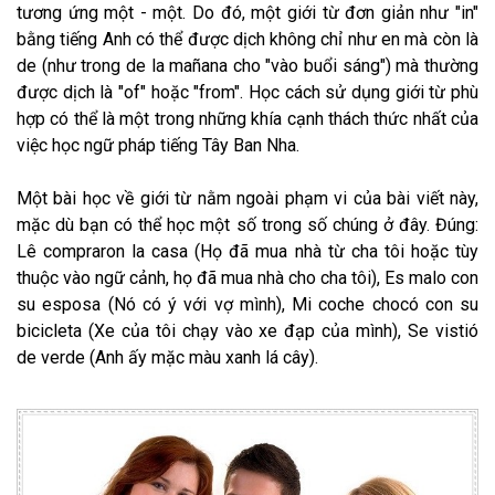
tương ứng một - một. Do đó, một giới từ đơn giản như "in"
bằng tiếng Anh có thể được dịch không chỉ như en mà còn là
de (như trong de la mañana cho "vào buổi sáng") mà thường
được dịch là "of" hoặc "from". Học cách sử dụng giới từ phù
hợp có thể là một trong những khía cạnh thách thức nhất của
việc học ngữ pháp tiếng Tây Ban Nha.
Một bài học về giới từ nằm ngoài phạm vi của bài viết này,
mặc dù bạn có thể học một số trong số chúng ở đây. Đúng:
Lê compraron la casa (Họ đã mua nhà từ cha tôi hoặc tùy
thuộc vào ngữ cảnh, họ đã mua nhà cho cha tôi), Es malo con
su esposa (Nó có ý với vợ mình), Mi coche chocó con su
bicicleta (Xe của tôi chạy vào xe đạp của mình), Se vistió
de verde (Anh ấy mặc màu xanh lá cây).