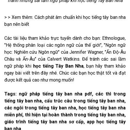
Tránh những sai lầm ngữ pháp khi học tiếng Tây Ban Nha
> > Xem thêm:
​Cách phát âm chuẩn khi học tiếng tây ban nha
bạn nên biết
Các tài liệu tham khảo trực tuyến dành cho bạn: Ethnologue,
"Hệ thống phân loại các ngôn ngữ của thế giới", "Ngôn ngữ
học: Nghiên cứu Ngôn ngữ" của Jennifer Wagner, "Ấn Độ-Âu
Châu và Ấn-Âu" của Calvert Watkins. Để tránh các sai lầm
ngữ pháp khi
học tiếng Tây Ban Nha
, bạn hãy tham khảo
ngay bài viết trên đây nhé. Chúc các bạn học thật tốt và đạt
được kết quả cao như mong muốn!
Tags: ngữ pháp tiếng tây ban nha pdf, các thì trong
tiếng tây ban nha, cấu trúc câu trong tiếng tây ban nha,
các ngôi trong tiếng tây ban nha, học tiếng tây ban nha
miễn phí, thì hiện tại hoàn thành trong tiếng tây ban nha,
giáo trình tiếng tây ban nha sơ cấp, app học tiếng tây
ban nha