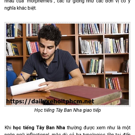
nhau của "morphemes", các từ giống như các đơn vị có ý
nghĩa khác biệt.
Học tiếng Tây Ban Nha giao tiếp
Khi
học tiếng Tây Ban Nha
thường được xem như là một
ngôn ngữ inflectional, mặc dù cả ba typologies tồn tại đến