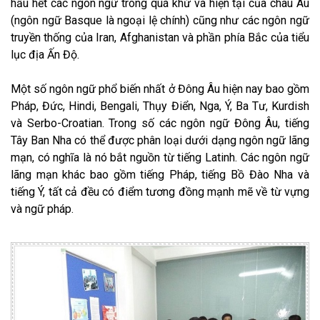
hầu hết các ngôn ngữ trong quá khứ và hiện tại của châu Âu
(ngôn ngữ Basque là ngoại lệ chính) cũng như các ngôn ngữ
truyền thống của Iran, Afghanistan và phần phía Bắc của tiểu
lục địa Ấn Độ.
Một số ngôn ngữ phổ biến nhất ở Đông Âu hiện nay bao gồm
Pháp, Đức, Hindi, Bengali, Thụy Điển, Nga, Ý, Ba Tư, Kurdish
và Serbo-Croatian. Trong số các ngôn ngữ Đông Âu, tiếng
Tây Ban Nha có thể được phân loại dưới dạng ngôn ngữ lãng
mạn, có nghĩa là nó bắt nguồn từ tiếng Latinh. Các ngôn ngữ
lãng mạn khác bao gồm tiếng Pháp, tiếng Bồ Đào Nha và
tiếng Ý, tất cả đều có điểm tương đồng mạnh mẽ về từ vựng
và ngữ pháp.