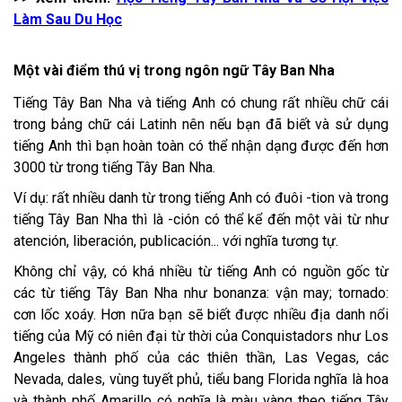
Làm Sau Du Học
Một vài điểm thú vị trong ngôn ngữ Tây Ban Nha
Tiếng Tây Ban Nha và tiếng Anh có chung rất nhiều chữ cái
trong bảng chữ cái Latinh nên nếu bạn đã biết và sử dụng
tiếng Anh thì bạn hoàn toàn có thể nhận dạng được đến hơn
3000 từ trong tiếng Tây Ban Nha.
Ví dụ: rất nhiều danh từ trong tiếng Anh có đuôi -tion và trong
tiếng Tây Ban Nha thì là -ción có thể kể đến một vài từ như
atención, liberación, publicación... với nghĩa tương tự.
Không chỉ vậy, có khá nhiều từ tiếng Anh có nguồn gốc từ
các từ tiếng Tây Ban Nha như bonanza: vận may; tornado:
cơn lốc xoáy. Hơn nữa bạn sẽ biết được nhiều địa danh nổi
tiếng của Mỹ có niên đại từ thời của Conquistadors như Los
Angeles thành phố của các thiên thần, Las Vegas, các
Nevada, dales, vùng tuyết phủ, tiểu bang Florida nghĩa là hoa
và thành phố Amarillo có nghĩa là màu vàng theo tiếng Tây