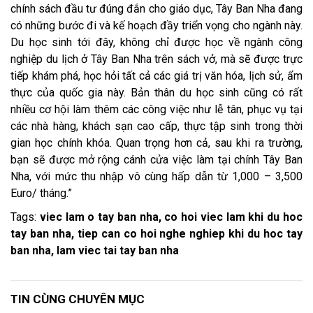
chính sách đầu tư đúng đắn cho giáo dục, Tây Ban Nha đang
có những bước đi và kế hoạch đầy triển vọng cho ngành này.
Du học sinh tới đây, không chỉ được học về ngành công
nghiệp du lịch ở Tây Ban Nha trên sách vở, mà sẽ được trực
tiếp khám phá, học hỏi tất cả các giá trị văn hóa, lịch sử, ẩm
thực của quốc gia này. Bản thân du học sinh cũng có rất
nhiều cơ hội làm thêm các công việc như lễ tân, phục vụ tại
các nhà hàng, khách sạn cao cấp, thực tập sinh trong thời
gian học chính khóa. Quan trọng hơn cả, sau khi ra trường,
bạn sẽ được mở rộng cánh cửa việc làm tại chính Tây Ban
Nha, với mức thu nhập vô cùng hấp dẫn từ 1,000 – 3,500
Euro/ tháng.
Tags:
viec lam o tay ban nha, co hoi viec lam khi du hoc
tay ban nha, tiep can co hoi nghe nghiep khi du hoc tay
ban nha, lam viec tai tay ban nha
TIN CÙNG CHUYÊN MỤC