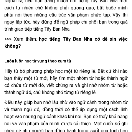
Ngoài ra, nếu bạn đang muốn nói tiếng Tây Ban Nha một
cách tự nhiên chứ không phải gượng gạo, bắt buộc mình
phải nói theo những cấu trúc văn phạm phức tạp. Vậy thì
ngay lập tức, hãy đừng để ngữ pháp chi phối bạn trong quá
trình giao tiếp tiếng Tây Ban Nha.
>>> Xem thêm:
học tiếng Tây Ban Nha có dễ xin việc
không?
Luôn luôn học từ vựng theo cụm từ
Hãy từ bỏ phương pháp học một từ riêng lẻ. Bất cứ khi nào
bạn thấy một từ mới, hãy tìm một nhóm từ hoặc thành ngữ
có chứa từ mới đó, viết chúng ra và ghi nhớ nhóm từ hoặc
thành ngữ đó, chứ không nhớ từng từ riêng lẻ..
Điều này giúp bạn nhớ lâu nhờ vào ngữ cảnh trong nhóm từ
và thành ngữ đó, đồng thời có thể áp dụng một cách linh
hoạt vào những ngữ cảnh khác khi nói. Bạn sẽ thấy khả năng
nói và văn phạm của mình được cải thiện. Một cuốn sổ ghi
chép sẽ như người bạn đồng hành trong suốt quá trình học