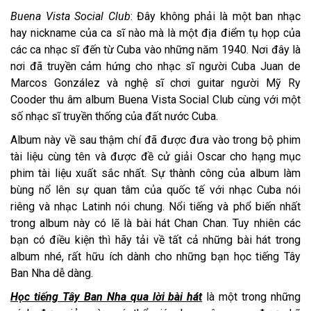
Buena Vista Social Club
: Đây không phải là một ban nhạc
hay nickname của ca sĩ nào mà là một địa điểm tụ họp của
các ca nhạc sĩ đến từ Cuba vào những năm 1940. Nơi đây là
nơi đã truyền cảm hứng cho nhạc sĩ người Cuba Juan de
Marcos González và nghệ sĩ chơi guitar người Mỹ Ry
Cooder thu âm album Buena Vista Social Club cùng với một
số nhạc sĩ truyền thống của đất nước Cuba.
Album này về sau thậm chí đã được đưa vào trong bộ phim
tài liệu cùng tên và được đề cử giải Oscar cho hạng mục
phim tài liệu xuất sắc nhất. Sự thành công của album làm
bùng nổ lên sự quan tâm của quốc tế với nhạc Cuba nói
riêng và nhạc Latinh nói chung. Nổi tiếng và phổ biến nhất
trong album này có lẽ là bài hát Chan Chan. Tuy nhiên các
bạn có điều kiện thì hãy tải về tất cả những bài hát trong
album nhé, rất hữu ích dành cho những bạn học tiếng Tây
Ban Nha dễ dàng.
Học tiếng Tây Ban Nha qua lời bài hát
là một trong những