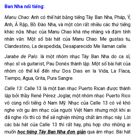
Ban Nha nổi tiếng:
Manu Chao
: Anh có thể hát bằng tiếng Tây Ban Nha, Pháp, Ý,
Anh, Ả Rập, Bồ Đào Nha, và một còn rất nhiều các thứ tiếng
khác nữa. Nhạc của Manu Chao khá nhẹ nhàng và đậm tính
nhân văn. Một số bài hát của Manu Chao: Me gustas tu,
Clandestino, La despedida, Desaparecido Me llaman calle.
Jarabe de Palo
: là một nhóm nhạc Tây Ban Nha do ca sĩ,
nhạc sĩ và guitarist, Pau Donés thành lập. Một số bài hát của
nhóm có thể kể đến như Dos Dias en la Vida, La Flaca,
Tiempo, Agua, Grita, Pura Sangre.
Calle 13:
Calle 13 là một ban nhạc Puerto Rican được thành
lập bởi thầy René Pérez Joglar, một nhóm nhạc Puerto Rico
vô cùng nổi tiếng ở Nam Mỹ. Nhạc của Calle 13 có vẻ khó
nghe với gu âm nhạc của người Việt Nam nhưng một khi ai
đã nghe rồi thì có thể sẽ nghiện những chất âm nhạc này. Lời
các bài hát của Calle 13 thì rất hay, phù hợp cho những ai
muốn
học tiếng Tây Ban Nha đơn giản
qua âm nhạc. Bài hát