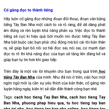
Cố gắng đọc to thành tiếng
Hãy luôn cố gắng đọc những đoạn đối thoại, đoạn văn bằng
tiếng Tây Ban Nha một cách to và rõ ràng, để dễ dàng phát
âm đúng và rèn luyện khả năng phản xạ. Việc đọc to thành
tiếng sẽ cực kì hiệu quả bởi muốn nói được tiếng Tây Ban
Nha bắt buộc các bạn phải chủ động mà bỏ cái tôi bản thân
ra, sẽ giúp bạn bỏ nỗi sợ hãi đọc sai, nói sai, cứ mạnh dạn
đọc to rõ thì khả năng đọc của bạn sẽ tăng lên đáng kể và
giúp bạn tự tin hơn khi giao tiếp.
Trên đây là một vài lời khuyên cho bạn trong quá trình
học
tiếng Tây Ban Nh
a
của mình. Như đã nói ở trên, việc học một
ngôn ngữ mới lạ cần sự yêu thích của bản thân, cố gắng rèn
luyện hằng ngày, kiên trì sẽ dẫn đến thành công bạn nhé.
Tags:
cach hoc tieng Tay Ban Nha, cach hoc tieng Tay
Ban Nha, phuong phap hieu qua, tu hoc tieng tay ban
nha tai nha, hoc tieng tay ban nha online, hoc tieng tay