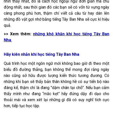
nhìn thấy nhất, đó là cách học ngoại ngữ đơn giản mà chủ
động nhất, sau thời gian đó các bạn sẽ có vốn từ vựng ngày
càng phong phú hơn, thậm chí viết cả câu từ hay dán lên
những đồ vật gợi nhớ bằng tiếng Tây Ban Nha sẽ cực kì hiệu
quả.
>> Xem thêm:
những khó khăn khi học tiếng Tây Ban
Nha
Hãy kiên nhẫn khi học tiếng Tây Ban Nha
Quá trình học một ngôn ngữ mới không bao giờ đi theo một
biểu đồ đường thẳng, bạn không thể mong đợi rằng ngày
nào cũng sở hữu được lượng kiến thức tương đương. Có
những khi bạn sẽ thấy bản thân không hề có sự tiến bộ nào
đáng kể, thậm chí là đang "dậm chân tại chỗ". Nếu bạn cảm
thấy mình như đang “mắc kẹt” hãy đứng dậy đi dạo cho
thoải mái và xem xét lại những gì đã có suy nghĩ tích cực
hơn, tiếp tục học tập.