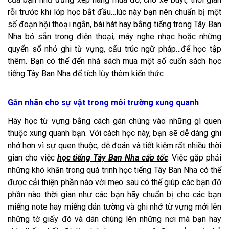
rỗi trước khi lớp học bắt đầu…lúc này bạn nên chuẩn bị một
số đoạn hội thoại ngắn, bài hát hay bằng tiếng trong Tây Ban
Nha bỏ sẵn trong điện thoại, máy nghe nhạc hoặc những
quyển sổ nhỏ ghi từ vựng, cấu trúc ngữ pháp…để học tập
thêm. Bạn có thể đến nhà sách mua một số cuốn sách học
tiếng Tây Ban Nha để tích lũy thêm kiến thức
Gắn nhãn cho sự vật trong môi trường xung quanh
Hãy học từ vựng bằng cách gán chùng vào những gì quen
thuộc xung quanh bạn. Với cách học này, bạn sẽ dễ dàng ghi
nhớ hơn vì sự quen thuộc, dễ đoán và tiết kiệm rất nhiều thời
gian cho việc
học tiếng Tây Ban Nha cấp tốc
. Việc gặp phải
những khó khăn trong quá trinh học tiếng Tây Ban Nha có thể
được cải thiện phần nào với mẹo sau có thể giúp các bạn đỡ
phần nào thời gian như các bạn hãy chuẩn bị cho các bạn
miếng note hay miếng dán tường và ghi nhớ từ vựng mới lên
những tờ giấy đó và dán chúng lên những nơi mà bạn hay