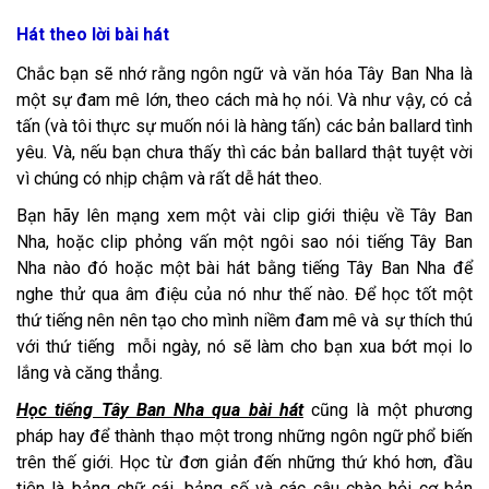
Hát theo lời bài hát
Chắc bạn sẽ nhớ rằng ngôn ngữ và văn hóa Tây Ban Nha là
một sự đam mê lớn, theo cách mà họ nói. Và như vậy, có cả
tấn (và tôi thực sự muốn nói là hàng tấn) các bản ballard tình
yêu. Và, nếu bạn chưa thấy thì các bản ballard thật tuyệt vời
vì chúng có nhịp chậm và rất dễ hát theo.
Bạn hãy lên mạng xem một vài clip giới thiệu về Tây Ban
Nha, hoặc clip phỏng vấn một ngôi sao nói tiếng Tây Ban
Nha nào đó hoặc một bài hát bằng tiếng Tây Ban Nha để
nghe thử qua âm điệu của nó như thế nào. Để học tốt một
thứ tiếng nên nên tạo cho mình niềm đam mê và sự thích thú
với thứ tiếng mỗi ngày, nó sẽ làm cho bạn xua bớt mọi lo
lắng và căng thẳng.
Học tiếng Tây Ban Nha qua bài hát
cũng là một phương
pháp hay để thành thạo một trong những ngôn ngữ phổ biến
trên thế giới. Học từ đơn giản đến những thứ khó hơn, đầu
tiên là bảng chữ cái, bảng số và các câu chào hỏi cơ bản