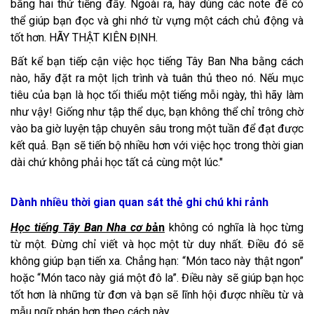
bằng hai thứ tiếng đấy. Ngoài ra, hãy dùng các note để có
thể giúp bạn đọc và ghi nhớ từ vựng một cách chủ động và
tốt hơn. HÃY THẬT KIÊN ĐỊNH.
Bất kể bạn tiếp cận việc học tiếng Tây Ban Nha bằng cách
nào, hãy đặt ra một lịch trình và tuân thủ theo nó. Nếu mục
tiêu của bạn là học tối thiểu một tiếng mỗi ngày, thì hãy làm
như vậy! Giống như tập thể dục, bạn không thể chỉ trông chờ
vào ba giờ luyện tập chuyên sâu trong một tuần để đạt được
kết quả. Bạn sẽ tiến bộ nhiều hơn với việc học trong thời gian
dài chứ không phải học tất cả cùng một lúc."
Dành nhiều thời gian quan sát thẻ ghi chú khi rảnh
Học tiếng Tây Ban Nha cơ b
ản
không có nghĩa là học từng
từ một. Đừng chỉ viết và học một từ duy nhất. Điều đó sẽ
không giúp bạn tiến xa. Chẳng hạn: “Món taco này thật ngon”
hoặc “Món taco này giá một đô la”. Điều này sẽ giúp bạn học
tốt hơn là những từ đơn và bạn sẽ lĩnh hội được nhiều từ và
mẫu ngữ pháp hơn theo cách này.