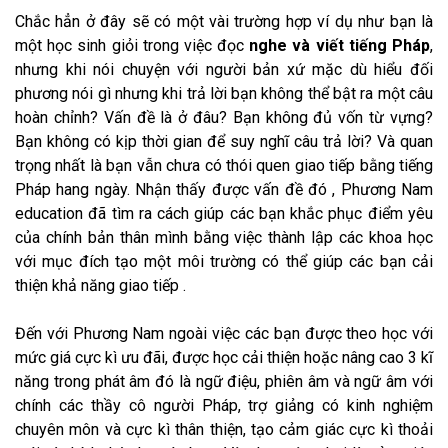
Chắc hẳn ở đây sẽ có một vài trường hợp ví dụ như bạn là
một học sinh giỏi trong việc đọc
nghe và viết tiếng Pháp
,
nhưng khi nói chuyện với người bản xứ mặc dù hiểu đối
phương nói gì nhưng khi trả lời bạn không thể bật ra một câu
hoàn chỉnh? Vấn đề là ở đâu? Bạn không đủ vốn từ vựng?
Bạn không có kịp thời gian để suy nghĩ câu trả lời? Và quan
trọng nhất là bạn vẫn chưa có thói quen giao tiếp bằng tiếng
Pháp hang ngày. Nhận thấy được vấn đề đó , Phương Nam
education đã tìm ra cách giúp các bạn khắc phục điểm yêu
của chính bản thân mình bằng việc thành lập các khoa học
với mục đích tạo một môi trường có thể giúp các bạn cải
thiện khả năng giao tiếp .
Đến với Phương Nam ngoài việc các bạn được theo học với
mức giá cực kì ưu đãi, được học cải thiện hoặc nâng cao 3 kĩ
năng trong phát âm đó là ngữ điệu, phiên âm và ngữ âm với
chính các thầy cô người Pháp, trợ giảng có kinh nghiệm
chuyên môn và cực kì thân thiện, tạo cảm giác cực kì thoải