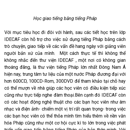
Học giao tiếng bằng tiếng Pháp
Với mục tiêu học đi đôi với hành, sau các tiết học trên lớp
IDECAF còn hỗ trợ cho việc sử dụng tiếng Pháp bằng cách
trò chuyện, giao tiếp về các vấn đề hang ngày với giảng viên
người bản xứ của mình. Một cách thực tế thì không thể
không nhắc đến thư viện IDECAF , một nơi có không gian
thoáng đãng, là thư viện tiếng Pháp lớn nhất Đông Nam Á
hiện nay, trung tâm tư liệu của một nước Pháp đương đại với
hơn 600CD, 100CD-Rom, 300DVD để tham khảo tại chỗ hay
có thể mượn về nhà giúp các học viên có điều kiện tiếp xúc
cũng như trực tiếp nghe đàm thoại.Bên cạnh đó IDECAF còn
có các hoạt động nghệ thuật cho các bạn học viên như âm
nhạc và điện ảnh- chiếm một vị trí rất quan trọng- trong việc
các bạn học viên có thể thõa mình tìm hiểu thêm về nền văn
hóa Pháp cũng như một cơ hội cực kì to lớn trong việc phát
triển vốn giao tiếp bằng tiếng Pháp của bản thân mình. Với