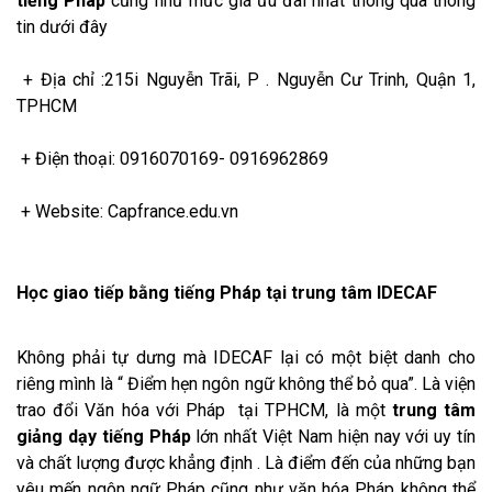
tiếng Pháp
cũng như mức giá ưu đãi nhất thông qua thông
tin dưới đây
+ Địa chỉ :215i Nguyễn Trãi, P . Nguyễn Cư Trinh, Quận 1,
TPHCM
+ Điện thoại: 0916070169- 0916962869
+ Website: Capfrance.edu.vn
Học giao tiếp bằng tiếng Pháp tại trung tâm IDECAF
Không phải tự dưng mà IDECAF lại có một biệt danh cho
riêng mình là “ Điểm hẹn ngôn ngữ không thể bỏ qua”. Là viện
trao đổi Văn hóa với Pháp tại TPHCM, là một
trung tâm
giảng dạy tiếng Pháp
lớn nhất Việt Nam hiện nay với uy tín
và chất lượng được khẳng định . Là điểm đến của những bạn
yêu mến ngôn ngữ Pháp cũng như văn hóa Pháp không thể