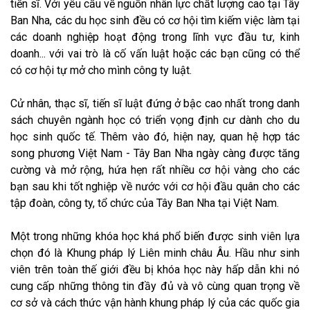
tiến sĩ. Với yêu cầu về nguồn nhân lực chất lượng cao tại Tây
Ban Nha, các du học sinh đều có cơ hội tìm kiếm việc làm tại
các doanh nghiệp hoạt động trong lĩnh vực đầu tư, kinh
doanh... với vai trò là cố vấn luật hoặc các bạn cũng có thể
có cơ hội tự mở cho mình công ty luật.
Cử nhân, thạc sĩ, tiến sĩ luật đứng ở bậc cao nhất trong danh
sách chuyên ngành học có triển vọng định cư dành cho du
học sinh quốc tế. Thêm vào đó, hiện nay, quan hệ hợp tác
song phương Việt Nam - Tây Ban Nha ngày càng được tăng
cường và mở rộng, hứa hẹn rất nhiều cơ hội vàng cho các
bạn sau khi tốt nghiệp về nước với cơ hội đầu quân cho các
tập đoàn, công ty, tổ chức của Tây Ban Nha tại Việt Nam.
Một trong những khóa học khá phổ biến được sinh viên lựa
chọn đó là Khung pháp lý Liên minh châu Âu. Hầu như sinh
viên trên toàn thế giới đều bị khóa học này hấp dẫn khi nó
cung cấp những thông tin đầy đủ và vô cùng quan trọng về
cơ sở và cách thức vận hành khung pháp lý của các quốc gia