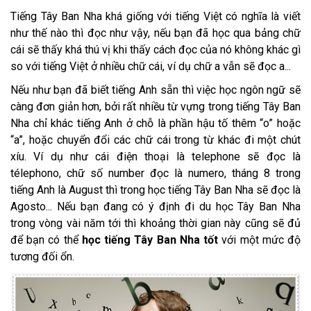
Tiếng Tây Ban Nha khá giống với tiếng Việt có nghĩa là viết
như thế nào thì đọc như vậy, nếu bạn đã học qua bảng chữ
cái sẽ thấy khá thú vị khi thấy cách đọc của nó không khác gì
so với tiếng Việt ở nhiều chữ cái, ví dụ chữ a vẫn sẽ đọc a...
Nếu như bạn đã biết tiếng Anh sẵn thì việc học ngôn ngữ sẽ
càng đơn giản hơn, bởi rất nhiều từ vựng trong tiếng Tây Ban
Nha chỉ khác tiếng Anh ở chỗ là phần hậu tố thêm “o” hoặc
“a”, hoặc chuyển đổi các chữ cái trong từ khác đi một chút
xíu. Ví dụ như cái điện thoại là telephone sẽ đọc là
télephono, chữ số number đọc là numero, tháng 8 trong
tiếng Anh là August thì trong học tiếng Tây Ban Nha sẽ đọc là
Agosto... Nếu bạn đang có ý định đi du học Tây Ban Nha
trong vòng vài năm tới thì khoảng thời gian này cũng sẽ đủ
để bạn có thể
học tiếng Tây Ban Nha tốt
với một mức độ
tương đối ổn.