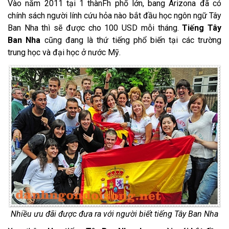
Vào năm 2011 tại 1 thànFh phố lớn, bang Arizona đã có
chính sách người lính cứu hỏa nào bắt đầu học ngôn ngữ Tây
Ban Nha thì sẽ được cho 100 USD mỗi tháng.
Tiếng Tây
Ban Nha
cũng đang là thứ tiếng phổ biến tại các trường
trung học và đại học ở nước Mỹ.
Nhiều ưu đãi được đưa ra với người biết tiếng Tây Ban Nha