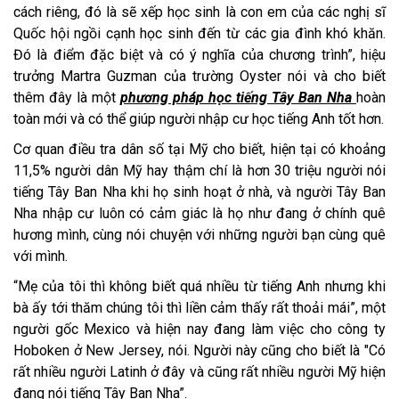
cách riêng, đó là sẽ xếp học sinh là con em của các nghị sĩ
Quốc hội ngồi cạnh học sinh đến từ các gia đình khó khăn.
Đó là điểm đặc biệt và có ý nghĩa của chương trình”, hiệu
trưởng Martra Guzman của trường Oyster nói và cho biết
thêm đây là một
phương pháp học tiếng Tây Ban Nha
hoàn
toàn mới và có thể giúp người nhập cư học tiếng Anh tốt hơn.
Cơ quan điều tra dân số tại Mỹ cho biết, hiện tại có khoảng
11,5% người dân Mỹ hay thậm chí là hơn 30 triệu người nói
tiếng Tây Ban Nha khi họ sinh hoạt ở nhà, và người Tây Ban
Nha nhập cư luôn có cảm giác là họ như đang ở chính quê
hương mình, cùng nói chuyện với những người bạn cùng quê
với mình.
“Mẹ của tôi thì không biết quá nhiều từ tiếng Anh nhưng khi
bà ấy tới thăm chúng tôi thì liền cảm thấy rất thoải mái”, một
người gốc Mexico và hiện nay đang làm việc cho công ty
Hoboken ở New Jersey, nói. Người này cũng cho biết là "Có
rất nhiều người Latinh ở đây và cũng rất nhiều người Mỹ hiện
đang nói tiếng Tây Ban Nha”.