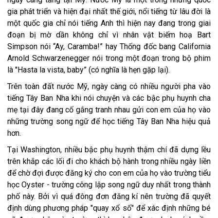
gia phát triển và hiện đại nhất thế giới, nổi tiếng từ lâu đời là
một quốc gia chỉ nói tiếng Anh thì hiện nay đang trong giai
đoạn bị mờ dần không chỉ vì nhân vật biếm hoạ Bart
Simpson nói “Ay, Caramba!” hay Thống đốc bang California
Arnold Schwarzenegger nói trong một đoạn trong bộ phim
là "Hasta la vista, baby” (có nghĩa là hẹn gặp lại).
Trên toàn đất nước Mỹ, ngày càng có nhiều người pha vào
tiếng Tây Ban Nha khi nói chuyện và các bậc phụ huynh cha
mẹ tại đây đang cố gắng tranh nhau gửi con em của họ vào
những trường song ngữ để học tiếng Tây Ban Nha hiệu quả
hơn.
Tại Washington, nhiều bậc phụ huynh thậm chí đã dựng lều
trên khắp các lối đi cho khách bộ hành trong nhiều ngày liền
để chờ đợi được đăng ký cho con em của họ vào trường tiểu
học Oyster - trường công lập song ngữ duy nhất trong thành
phố này. Bởi vì quá đông đơn đăng kí nên trường đã quyết
định dùng phương pháp "quay xổ số" để xác định những bé