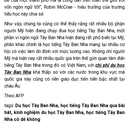
bé của một thành phố mà là công dân trên toàn thế giới với
vốn ngôn ngữ tốt", Robin McCrae - hiệu trưởng của trường
tiểu học này chia sẻ.
Như vậy, chúng ta cũng có thể thấy rằng rất nhiều bộ phận
người Mỹ hiện đang chạy đua học tiếng Tây Ban Nha, một
phần vì ngôn ngữ Tây Ban Nha hiện đang rất phổ biến tại Mỹ,
phần khác chính là học tiếng Tây Ban Nha mang lại nhiều cơ
hội có việc làm ổn định với mức lương cao. Không chỉ người
Mỹ mà hiện nay rất nhiều quốc gia trên thế giới quan tâm đến
tiếng Tây Ban Nha trong đó có Việt Nam, với
chi phí du học
Tây Ban Nha
khá thấp so với các nước trong khu vực mà
quốc gia này cũng có nền giáo dục tiên tiến bậc nhất tại
châu Âu.
Theo AFP
tags:
Du học Tây Ban Nha, học tiếng Tây Ban Nha qua bài
hát, kinh nghiệm du học Tây Ban Nha, học tiếng Tây Ban
Nha có dễ không