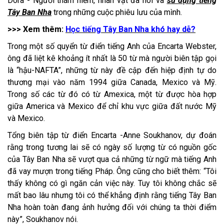
Dora - Người thám hiểm, nhân vật đã nói và
sử dụng tiếng
Tây Ban Nha
trong những cuộc phiêu lưu của mình.
>>> Xem thêm:
Học tiếng Tây Ban Nha khó hay dễ?
Trong một số quyển từ điển tiếng Anh của Encarta Webster,
ông đã liệt kê khoảng ít nhất là 50 từ mà người biên tập gọi
là “hậu-NAFTA”, những từ này đề cập đến hiệp định tự do
thương mại vào năm 1994 giữa Canada, Mexico và Mỹ.
Trong số các từ đó có từ Amexica, một từ được hòa hợp
giữa America và Mexico để chỉ khu vực giữa đất nước Mỹ
và Mexico.
Tổng biên tập từ điển Encarta -Anne Soukhanov, dự đoán
rằng trong tương lai sẽ có ngày số lượng từ có nguồn gốc
của Tây Ban Nha sẽ vượt qua cả những từ ngữ mà tiếng Anh
đã vay mượn trong tiếng Pháp. Ông cũng cho biết thêm: “Tôi
thấy không có gì ngăn cản việc này. Tuy tôi không chắc sẽ
mất bao lâu nhưng tôi có thể khẳng định rằng tiếng Tây Ban
Nha hoàn toàn đang ảnh hưởng đối với chúng ta thời điểm
này”, Soukhanov nói.