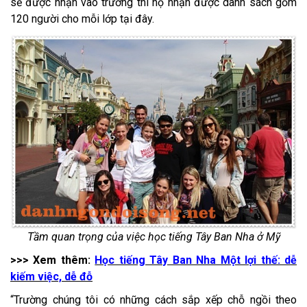
sẽ được nhận vào trường thì họ nhận được danh sách gồm
120 người cho mỗi lớp tại đây.
Tầm quan trọng của việc học tiếng Tây Ban Nha ở Mỹ
>>> Xem thêm:
Học tiếng Tây Ban Nha Một lợi thế: dễ
kiếm việc, dễ đỗ
“Trường chúng tôi có những cách sắp xếp chỗ ngồi theo