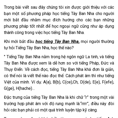
Trong bài viết sau đây chúng tôi xin được giới thiệu với các
bạn một số phương pháp học tiếng Tây Ban Nha cho người
mới bắt đầu nhằm mục đích hướng cho các bạn những
phương pháp tốt nhất để học ngoại ngữ cũng như áp dụng
thành công trong việc học tiếng Tây Ban Nha.
Khi mới bắt đầu
học tiếng Tây Ban Nha
,
mọi người thường
tự hỏi Tiếng Tây Ban Nha, học thế nào?
" Tiếng Tây Ban Nha nằm trong hệ ngôn ngữ La tinh, và tiếng
Tây Ban Nha được xem là dễ hơn so với tiếng Pháp, Đức và
Thụy Điển. Về cách đọc, tiếng Tây Ban Nha khá đơn là giản,
có thể nói là viết thế nào đọc thế. Cách phát âm thì như tiếng
Việt của mình. Ví dụ: A(a), B(b), C(ce),Ch, D(de), E(e), F(efe),
G(ge), H(hache)…
Đặc trưng của tiếng Tây Ban Nha là khi chữ “r” trong một vài
trường hợp phát âm với độ rung mạnh là:“rrrr”, điều này đòi
hỏi các bạn phải có một quá trình luyện tập kỹ càng.