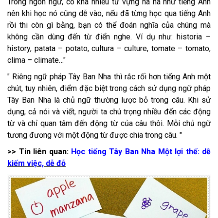
Trong ngôn ngữ, có khá nhiều từ vựng na ná như tiếng Anh
nên khi học nó cũng dễ vào, nếu đã từng học qua tiếng Anh
rồi thi còn gì bằng, bạn có thể đoán nghĩa của chúng mà
không cần dùng đến từ điển nghe. Ví dụ như: historia –
history, patata – potato, cultura – culture, tomate – tomato,
clima – climate…"
" Riêng ngữ pháp Tây Ban Nha thì rắc rối hơn tiếng Anh một
chút, tuy nhiên, điểm đặc biệt trong cách sử dụng ngữ pháp
Tây Ban Nha là chủ ngữ thường lược bỏ trong câu. Khi sử
dụng, cả nói và viết, người ta chú trọng nhiều đến các động
từ và chỉ quan tâm đến động từ của câu thôi. Mỗi chủ ngữ
tương đương với một động từ được chia trong câu. "
>> Tin liên quan:
Học tiếng Tây Ban Nha Một lợi thế: dễ
kiếm việc, dễ đỗ