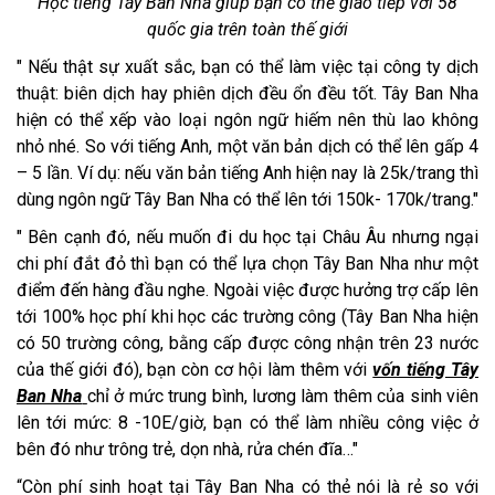
Học tiếng Tây Ban Nha giúp bạn có thể giao tiếp với 58
quốc gia trên toàn thế giới
" Nếu thật sự xuất sắc, bạn có thể làm việc tại công ty dịch
thuật: biên dịch hay phiên dịch đều ổn đều tốt. Tây Ban Nha
hiện có thể xếp vào loại ngôn ngữ hiếm nên thù lao không
nhỏ nhé. So với tiếng Anh, một văn bản dịch có thể lên gấp 4
– 5 lần. Ví dụ: nếu văn bản tiếng Anh hiện nay là 25k/trang thì
dùng ngôn ngữ Tây Ban Nha có thể lên tới 150k- 170k/trang."
" Bên cạnh đó, nếu muốn đi du học tại Châu Âu nhưng ngại
chi phí đắt đỏ thì bạn có thể lựa chọn Tây Ban Nha như một
điểm đến hàng đầu nghe. Ngoài việc được hưởng trợ cấp lên
tới 100% học phí khi học các trường công (Tây Ban Nha hiện
có 50 trường công, bằng cấp được công nhận trên 23 nước
của thế giới đó), bạn còn cơ hội làm thêm với
vốn tiếng Tây
Ban Nha
chỉ ở mức trung bình, lương làm thêm của sinh viên
lên tới mức: 8 -10E/giờ, bạn có thể làm nhiều công việc ở
bên đó như trông trẻ, dọn nhà, rửa chén đĩa…"
Còn phí sinh hoạt tại Tây Ban Nha có thẻ nói là rẻ so với