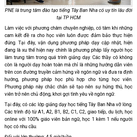
PNE là trung tâm đào tạo tiếng Tây Ban Nha có uy tín lâu đời
tại TP HCM
Làm việc với phương châm chuyên nghiệp, có tâm khi những
cam kết đề ra cho học viên luôn được đảm bảo thực hiện
đúng. Tại đây, vận dụng phương pháp dạy cập nhật, hiện
đang là xu thế hiện nay chính là phương pháp lấy người học
làm trung tâm trong quá trình giảng dạy. Các thầy cô không
còn là người dạy hoàn toàn mà chỉ là những hướng dẫn viên
trên con đường truyền cảm hứng về ngôn ngữ và đưa ra định
hướng, phương pháp học phù hợp cho từng học viên.
Phương pháp này chắc chắn sẽ tạo nên sự hứng thú, học
viên trở nên chủ động, khơi gợi tình yêu về ngôn ngữ.
Tại đây, có các lớp giảng dạy học tiếng Tây Ban Nha vỡ lòng.
Các trình độ từ A1, A2, B1, B2, C1, C2, giao tiếp, du lịch, học
online với 100% giáo viên bản ngữ, học 1 kèm 1 nếu người
học có nhu cầu.
Đối với lớp thường: 4,5 giờ/tuần