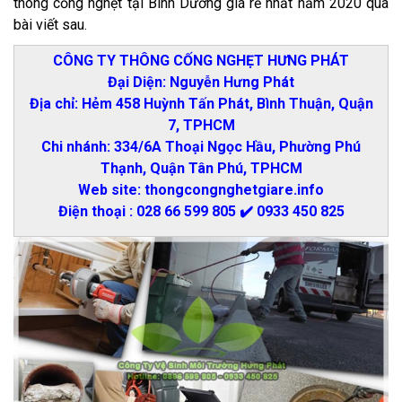
thông cống nghẹt tại Bình Dương giá rẻ nhất năm 2020 qua
bài viết sau.
CÔNG TY THÔNG CỐNG NGHẸT HƯNG PHÁT
Đại Diện: Nguyễn Hưng Phát
Địa chỉ: Hẻm 458 Huỳnh Tấn Phát, Bình Thuận, Quận
7, TPHCM
Chi nhánh: 334/6A Thoại Ngọc Hầu, Phường Phú
Thạnh, Quận Tân Phú, TPHCM
Web site: thongcongnghetgiare.info
Điện thoại : 028 66 599 805 ✔️ 0933 450 825