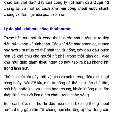
khảo bài viết dưới đây của công ty
rút hầm cầu Quận 12
chúng tôi về một số cách
khử mùi cống thoát nước
nhanh
chóng và đem lại hiệu quả cao nhé.
Lý do phải khử mùi cống thoát nước
Trước hết, mùi hôi từ cống thoát nước ảnh hưởng trực tiếp
đến sức khỏe và tinh thần. Các khí độc như amoniac, metan
hay hydro sunfua có thể phát tán từ cống, gây đau đầu, buồn
nôn và khó chịu cho người hít phải trong thời gian dài. Việc
khử mùi giúp giảm thiểu nguy cơ này, tạo ra bầu không khí
trong lành hơn.
Thứ hai, mùi hôi gây mất vệ sinh và ảnh hưởng đến sinh hoạt
hàng ngày. Nếu để lâu, mùi từ cống có thể lan khắp nhà tắm,
nhà bếp hoặc khu vực sinh hoạt chung, khiến không gian ẩm
thấp, khó chịu và làm giảm chất lượng cuộc sống.
Bên cạnh đó, mùi hôi là dấu hiệu cảnh báo hệ thống thoát
nước đang gặp vấn đề, chẳng hạn như ống bị tắc, đọng cặn