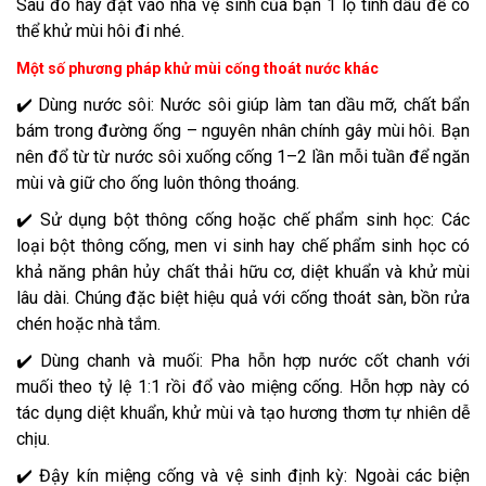
Sau đó hãy đặt vào nhà vệ sinh của bạn 1 lọ tính dầu để có
thể khử mùi hôi đi nhé.
Một số phương pháp khử mùi cống thoát nước khác
✔️ Dùng nước sôi: Nước sôi giúp làm tan dầu mỡ, chất bẩn
bám trong đường ống – nguyên nhân chính gây mùi hôi. Bạn
nên đổ từ từ nước sôi xuống cống 1–2 lần mỗi tuần để ngăn
mùi và giữ cho ống luôn thông thoáng.
✔️ Sử dụng bột thông cống hoặc chế phẩm sinh học: Các
loại bột thông cống, men vi sinh hay chế phẩm sinh học có
khả năng phân hủy chất thải hữu cơ, diệt khuẩn và khử mùi
lâu dài. Chúng đặc biệt hiệu quả với cống thoát sàn, bồn rửa
chén hoặc nhà tắm.
✔️ Dùng chanh và muối: Pha hỗn hợp nước cốt chanh với
muối theo tỷ lệ 1:1 rồi đổ vào miệng cống. Hỗn hợp này có
tác dụng diệt khuẩn, khử mùi và tạo hương thơm tự nhiên dễ
chịu.
✔️ Đậy kín miệng cống và vệ sinh định kỳ: Ngoài các biện