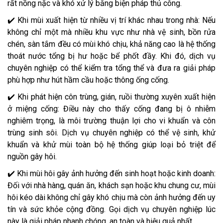
rất nồng nặc và khó xử lý bằng biện pháp thủ công.
✔️ Khi mùi xuất hiện từ nhiều vị trí khác nhau trong nhà: Nếu
không chỉ một mà nhiều khu vực như nhà vệ sinh, bồn rửa
chén, sàn tắm đều có mùi khó chịu, khả năng cao là hệ thống
thoát nước tổng bị hư hoặc bể phốt đầy. Khi đó, dịch vụ
chuyên nghiệp có thể kiểm tra tổng thể và đưa ra giải pháp
phù hợp như hút hầm cầu hoặc thông ống cống.
✔️ Khi phát hiện côn trùng, gián, ruồi thường xuyên xuất hiện
ở miệng cống: Điều này cho thấy cống đang bị ô nhiễm
nghiêm trọng, là môi trường thuận lợi cho vi khuẩn và côn
trùng sinh sôi. Dịch vụ chuyên nghiệp có thể vệ sinh, khử
khuẩn và khử mùi toàn bộ hệ thống giúp loại bỏ triệt để
nguồn gây hôi.
✔️ Khi mùi hôi gây ảnh hưởng đến sinh hoạt hoặc kinh doanh:
Đối với nhà hàng, quán ăn, khách sạn hoặc khu chung cư, mùi
hôi kéo dài không chỉ gây khó chịu mà còn ảnh hưởng đến uy
tín và sức khỏe cộng đồng. Gọi dịch vụ chuyên nghiệp lúc
này là giải pháp nhanh chóng, an toàn và hiệu quả nhất.