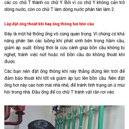
các co chữ T thành co chữ Y. Bởi vì co chữ Y không cản trở
dòng nước, còn co chữ T làm dòng nước phân tán làm 2.
Lắp đặt ống thoát khí hay ống thông hơi bồn cầu
Đây là một hệ thống ống vô cùng quan trọng. Vì chúng có khả
năng phân tán các luồng khí phát sinh bên trong hầm cầu,
giảm áp suất. Đồng thời là cứu cánh giúp bồn cầu không bị
nghẹt, tránh việc nứt hoặc nổ bồn cầu do không thoát khí
được.
Các bạn nên đặt ống thông khí này thẳng đứng lên trời để
đảm bảo thoát khí tốt và giảm áp lực lên bồn cầu. Nên đặt
ống hơi này cao hơn mái nhà nhé, để tránh tình trạng ùn ứ mùi
hôi trong nhà. Đầu ống để co chữ T tránh vật rắn rơi vào.