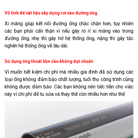
Vô tình để vật liệu xây dựng rơi vào đường ống
Xi măng giúp kết nối đường ống chắc chắn hơn, tuy nhiên
các bạn phải cẩn thận vì nếu gây rò rỉ xi măng vào trong
đường ống, nhẹ thì gây hở hệ thống ống, nặng thì gây tắc
nghẽn hệ thống ống về lâu dài.
Sử dụng ống thoát bồn cầu không đạt chuẩn
Vì muốn tiết kiệm chi phí mà nhiều gia đình đã sử dụng các
loại ống không đảm bảo chất lượng, tuổi thọ công trình cũng
không được đảm bảo. Các bạn không nên tiếc tiền cho việc
này vì chi phí để tu sửa và thay thế còn nhiều hơn như thế