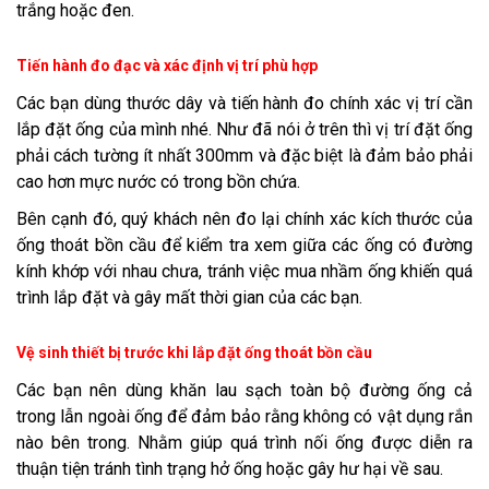
trắng hoặc đen.
Tiến hành đo đạc và xác định vị trí phù hợp
Các bạn dùng thước dây và tiến hành đo chính xác vị trí cần
lắp đặt ống của mình nhé. Như đã nói ở trên thì vị trí đặt ống
phải cách tường ít nhất 300mm và đặc biệt là đảm bảo phải
cao hơn mực nước có trong bồn chứa.
Bên cạnh đó, quý khách nên đo lại chính xác kích thước của
ống thoát bồn cầu để kiểm tra xem giữa các ống có đường
kính khớp với nhau chưa, tránh việc mua nhầm ống khiến quá
trình lắp đặt và gây mất thời gian của các bạn.
Vệ sinh thiết bị trước khi lắp đặt ống thoát bồn cầu
Các bạn nên dùng khăn lau sạch toàn bộ đường ống cả
trong lẫn ngoài ống để đảm bảo rằng không có vật dụng rắn
nào bên trong. Nhằm giúp quá trình nối ống được diễn ra
thuận tiện tránh tình trạng hở ống hoặc gây hư hại về sau.