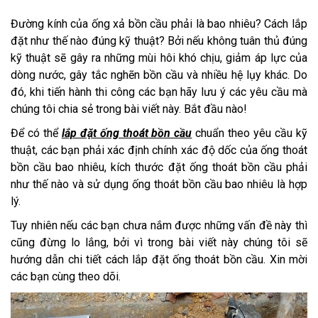
Đường kính của ống xả bồn cầu phải là bao nhiêu? Cách lắp
đặt như thế nào đúng kỹ thuật? Bởi nếu không tuân thủ đúng
kỹ thuật sẽ gây ra những mùi hôi khó chịu, giảm áp lực của
dòng nước, gây tắc nghẽn bồn cầu và nhiều hệ lụy khác. Do
đó, khi tiến hành thi công các bạn hãy lưu ý các yêu cầu mà
chúng tôi chia sẻ trong bài viết này. Bắt đầu nào!
Để có thể
lắp đặt ống thoát bồn cầu
chuẩn theo yêu cầu kỹ
thuật, các bạn phải xác định chính xác độ dốc của ống thoát
bồn cầu bao nhiêu, kích thước đặt ống thoát bồn cầu phải
như thế nào và sử dụng ống thoát bồn cầu bao nhiêu là hợp
lý.
Tuy nhiên nếu các bạn chưa nắm được những vấn đề này thì
cũng đừng lo lắng, bởi vì trong bài viết này chúng tôi sẽ
hướng dẫn chi tiết cách lắp đặt ống thoát bồn cầu. Xin mời
các bạn cùng theo dõi.