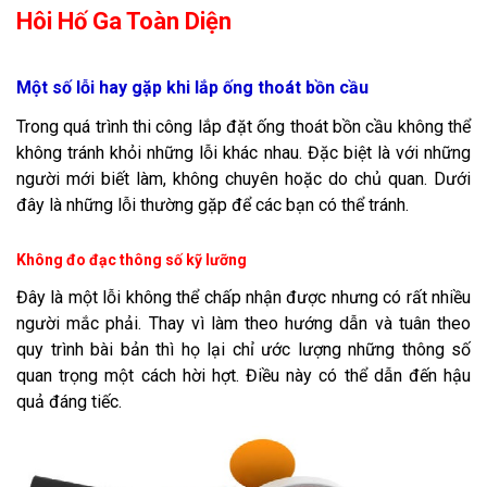
Hôi Hố Ga Toàn Diện
Một số lỗi hay gặp khi lắp ống thoát bồn cầu
Trong quá trình thi công lắp đặt ống thoát bồn cầu không thể
không tránh khỏi những lỗi khác nhau. Đặc biệt là với những
người mới biết làm, không chuyên hoặc do chủ quan. Dưới
đây là những lỗi thường gặp để các bạn có thể tránh.
Không đo đạc thông số kỹ lưỡng
Đây là một lỗi không thể chấp nhận được nhưng có rất nhiều
người mắc phải. Thay vì làm theo hướng dẫn và tuân theo
quy trình bài bản thì họ lại chỉ ước lượng những thông số
quan trọng một cách hời hợt. Điều này có thể dẫn đến hậu
quả đáng tiếc.