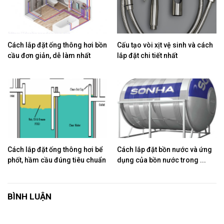
Cách lắp đặt ống thông hơi bồn
Cấu tạo vòi xịt vệ sinh và cách
cầu đơn giản, dễ làm nhất
lắp đặt chi tiết nhất
Cách lắp đặt ống thông hơi bể
Cách lắp đặt bồn nước và ứng
phốt, hầm cầu đúng tiêu chuẩn
dụng của bồn nước trong ...
BÌNH LUẬN