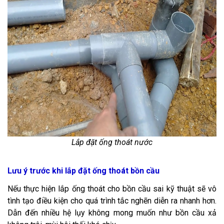
Lắp đặt ống thoát nước
Lưu ý trước khi lắp đặt ống thoát bồn cầu
Nếu thực hiện lắp ống thoát cho bồn cầu sai kỹ thuật sẽ vô
tình tạo điều kiện cho quá trình tắc nghẽn diễn ra nhanh hơn.
Dẫn đến nhiều hệ lụy không mong muốn như bồn cầu xả