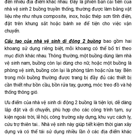
đến nhiều địa điểm khác nhau. Đây là phiên bản cải tiến của
nhà vệ sinh 2 buồng truyền thống, thường được làm bằng vật
liệu nhẹ như nhựa composite, inox, hoặc thép sơn tĩnh điện,
đặt trên khung sắt hoặc bánh xe để tiện cho việc vận
chuyển.
Cấu tạo của nhà vệ sinh di động 2 buồng
bao gồm hai
khoang sử dụng riêng biệt, mỗi khoang có thể bố trí theo
mục đích khác nhau. Thông thường, một buồng dùng làm nhà
vệ sinh nam, buồng còn lại dùng cho nữ; hoặc một buồng là
phòng vệ sinh, buồng còn lại là phòng tắm hoặc rửa tay. Bên
trong mỗi buồng thường được trang bị đầy đủ các thiết bị
cần thiết như bồn cầu, bồn rửa tay, gương, móc treo đồ và hệ
thống thông gió.
Ưu điểm của nhà vệ sinh di động 2 buồng là tiện lợi, dễ dàng
lắp đặt và di chuyển, phù hợp cho các công trình tạm, sự
kiện ngoài trời, lễ hội, công trường xây dựng, khu vực cách ly,
cứu trợ thiên tai... Nhà vệ sinh này giúp tiết kiệm thời gian xây
dựng và có thể tái sử dụng nhiều lần ở các địa điểm khác