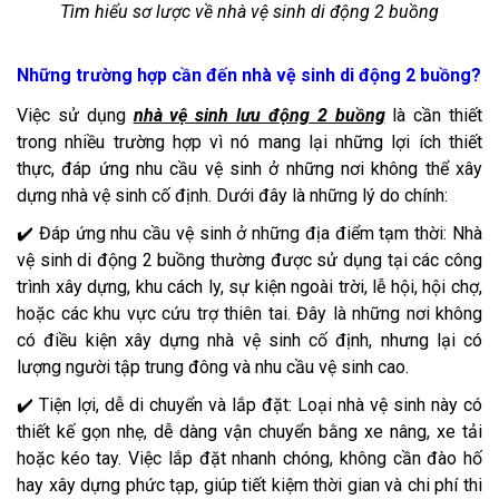
Tìm hiểu sơ lược về nhà vệ sinh di động 2 buồng
Những trường hợp cần đến nhà vệ sinh di động 2 buồng?
Việc sử dụng
nhà vệ sinh lưu động 2 buồng
là cần thiết
trong nhiều trường hợp vì nó mang lại những lợi ích thiết
thực, đáp ứng nhu cầu vệ sinh ở những nơi không thể xây
dựng nhà vệ sinh cố định. Dưới đây là những lý do chính:
✔️ Đáp ứng nhu cầu vệ sinh ở những địa điểm tạm thời: Nhà
vệ sinh di động 2 buồng thường được sử dụng tại các công
trình xây dựng, khu cách ly, sự kiện ngoài trời, lễ hội, hội chợ,
hoặc các khu vực cứu trợ thiên tai. Đây là những nơi không
có điều kiện xây dựng nhà vệ sinh cố định, nhưng lại có
lượng người tập trung đông và nhu cầu vệ sinh cao.
✔️ Tiện lợi, dễ di chuyển và lắp đặt: Loại nhà vệ sinh này có
thiết kế gọn nhẹ, dễ dàng vận chuyển bằng xe nâng, xe tải
hoặc kéo tay. Việc lắp đặt nhanh chóng, không cần đào hố
hay xây dựng phức tạp, giúp tiết kiệm thời gian và chi phí thi