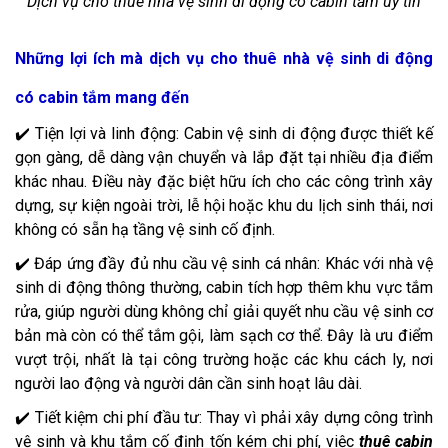
Dịch vụ cho thuê nhà vệ sinh di động có cabin tắm uy tín
Những lợi ích mà dịch vụ cho thuê nhà vệ sinh di động
có cabin tắm mang đến
✔️ Tiện lợi và linh động: Cabin vệ sinh di động được thiết kế
gọn gàng, dễ dàng vận chuyển và lắp đặt tại nhiều địa điểm
khác nhau. Điều này đặc biệt hữu ích cho các công trình xây
dựng, sự kiện ngoài trời, lễ hội hoặc khu du lịch sinh thái, nơi
không có sẵn hạ tầng vệ sinh cố định.
✔️ Đáp ứng đầy đủ nhu cầu vệ sinh cá nhân: Khác với nhà vệ
sinh di động thông thường, cabin tích hợp thêm khu vực tắm
rửa, giúp người dùng không chỉ giải quyết nhu cầu vệ sinh cơ
bản mà còn có thể tắm gội, làm sạch cơ thể. Đây là ưu điểm
vượt trội, nhất là tại công trường hoặc các khu cách ly, nơi
người lao động và người dân cần sinh hoạt lâu dài.
✔️ Tiết kiệm chi phí đầu tư: Thay vì phải xây dựng công trình
vệ sinh và khu tắm cố định tốn kém chi phí, việc
thuê cabin