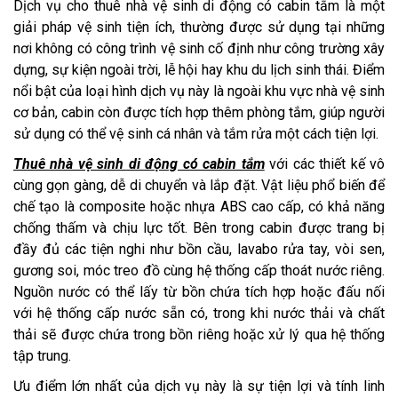
Dịch vụ cho thuê nhà vệ sinh di động có cabin tắm là một
giải pháp vệ sinh tiện ích, thường được sử dụng tại những
nơi không có công trình vệ sinh cố định như công trường xây
dựng, sự kiện ngoài trời, lễ hội hay khu du lịch sinh thái. Điểm
nổi bật của loại hình dịch vụ này là ngoài khu vực nhà vệ sinh
cơ bản, cabin còn được tích hợp thêm phòng tắm, giúp người
sử dụng có thể vệ sinh cá nhân và tắm rửa một cách tiện lợi.
Thuê nhà vệ sinh di động có cabin tắm
với các thiết kế vô
cùng gọn gàng, dễ di chuyển và lắp đặt. Vật liệu phổ biến để
chế tạo là composite hoặc nhựa ABS cao cấp, có khả năng
chống thấm và chịu lực tốt. Bên trong cabin được trang bị
đầy đủ các tiện nghi như bồn cầu, lavabo rửa tay, vòi sen,
gương soi, móc treo đồ cùng hệ thống cấp thoát nước riêng.
Nguồn nước có thể lấy từ bồn chứa tích hợp hoặc đấu nối
với hệ thống cấp nước sẵn có, trong khi nước thải và chất
thải sẽ được chứa trong bồn riêng hoặc xử lý qua hệ thống
tập trung.
Ưu điểm lớn nhất của dịch vụ này là sự tiện lợi và tính linh