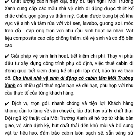
✔️ Chất lượng cabin hiện đại, đầy đủ tiện nghi: Môi Trường
Xanh cung cấp các mẫu nhà vệ sinh di động được thiết kế
chắc chắn, gọn gàng và thẩm mỹ. Cabin được trang bị cả khu
vực vệ sinh và tắm rửa với vòi sen, lavabo, gương soi, móc
treo đồ… đáp ứng trọn vẹn nhu cầu sinh hoạt cá nhân. Vật
liệu composite cao cấp chống thấm, dễ vệ sinh và có độ bền
cao.
✔️ Giải pháp vệ sinh linh hoạt, tiết kiệm chi phí: Thay vì phải
đầu tư xây dựng công trình phụ cố định, việc thuê cabin di
động giúp tiết kiệm đáng kể chi phí lắp đặt, bảo trì và tháo
dỡ.
Cho thuê nhà vệ sinh di động có cabin tắm Môi Trường
Xanh
có nhiều gói thuê ngắn hạn và dài hạn, phù hợp với nhu
cầu thực tế của từng khách hàng.
✔️ Dịch vụ trọn gói, nhanh chóng và tiện lợi: Khách hàng
không cần lo lắng về vận chuyển, lắp đặt hay xử lý chất thải.
Đội ngũ kỹ thuật của Môi Trường Xanh sẽ hỗ trợ từ khâu bàn
giao, vệ sinh định kỳ, hút chất thải đến khử mùi và bổ sung
vật tư tiêu hao, đảm bảo cabin luôn sạch sẽ, sẵn sàng sử