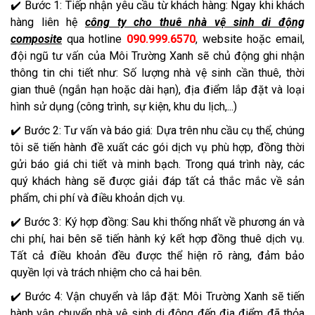
✔️ Bước 1: Tiếp nhận yêu cầu từ khách hàng: Ngay khi khách
hàng liên hệ
công ty cho thuê nhà vệ sinh di động
composite
qua hotline
090.999.6570
, website hoặc email,
đội ngũ tư vấn của Môi Trường Xanh sẽ chủ động ghi nhận
thông tin chi tiết như: Số lượng nhà vệ sinh cần thuê, thời
gian thuê (ngắn hạn hoặc dài hạn), địa điểm lắp đặt và loại
hình sử dụng (công trình, sự kiện, khu du lịch,...)
✔️ Bước 2: Tư vấn và báo giá: Dựa trên nhu cầu cụ thể, chúng
tôi sẽ tiến hành đề xuất các gói dịch vụ phù hợp, đồng thời
gửi báo giá chi tiết và minh bạch. Trong quá trình này, các
quý khách hàng sẽ được giải đáp tất cả thắc mắc về sản
phẩm, chi phí và điều khoản dịch vụ.
✔️ Bước 3: Ký hợp đồng: Sau khi thống nhất về phương án và
chi phí, hai bên sẽ tiến hành ký kết hợp đồng thuê dịch vụ.
Tất cả điều khoản đều được thể hiện rõ ràng, đảm bảo
quyền lợi và trách nhiệm cho cả hai bên.
✔️ Bước 4: Vận chuyển và lắp đặt: Môi Trường Xanh sẽ tiến
hành vận chuyển nhà vệ sinh di động đến địa điểm đã thỏa