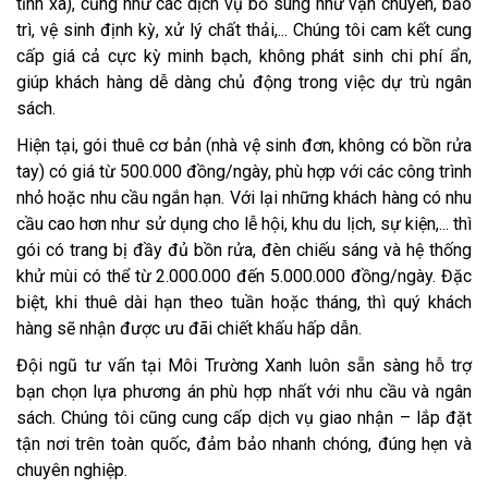
tỉnh xa), cũng như các dịch vụ bổ sung như vận chuyển, bảo
trì, vệ sinh định kỳ, xử lý chất thải,... Chúng tôi cam kết cung
cấp giá cả cực kỳ minh bạch, không phát sinh chi phí ẩn,
giúp khách hàng dễ dàng chủ động trong việc dự trù ngân
sách.
Hiện tại, gói thuê cơ bản (nhà vệ sinh đơn, không có bồn rửa
tay) có giá từ 500.000 đồng/ngày, phù hợp với các công trình
nhỏ hoặc nhu cầu ngắn hạn. Với lại những khách hàng có nhu
cầu cao hơn như sử dụng cho lễ hội, khu du lịch, sự kiện,... thì
gói có trang bị đầy đủ bồn rửa, đèn chiếu sáng và hệ thống
khử mùi có thể từ 2.000.000 đến 5.000.000 đồng/ngày. Đặc
biệt, khi thuê dài hạn theo tuần hoặc tháng, thì quý khách
hàng sẽ nhận được ưu đãi chiết khấu hấp dẫn.
Đội ngũ tư vấn tại Môi Trường Xanh luôn sẵn sàng hỗ trợ
bạn chọn lựa phương án phù hợp nhất với nhu cầu và ngân
sách. Chúng tôi cũng cung cấp dịch vụ giao nhận – lắp đặt
tận nơi trên toàn quốc, đảm bảo nhanh chóng, đúng hẹn và
chuyên nghiệp.