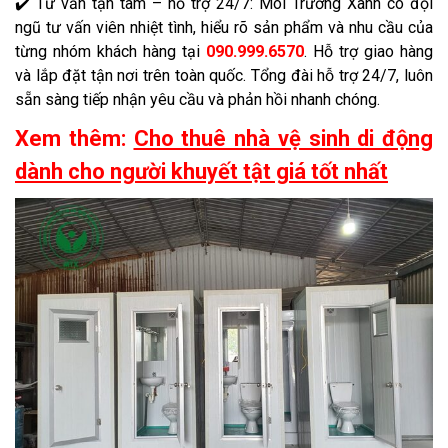
✔️ Tư vấn tận tâm – hỗ trợ 24/7: Môi Trường Xanh có đội
ngũ tư vấn viên nhiệt tình, hiểu rõ sản phẩm và nhu cầu của
từng nhóm khách hàng tại
090.999.6570
. Hỗ trợ giao hàng
và lắp đặt tận nơi trên toàn quốc. Tổng đài hỗ trợ 24/7, luôn
sẵn sàng tiếp nhận yêu cầu và phản hồi nhanh chóng.
Xem thêm:
Cho thuê nhà vệ sinh di động
dành cho người khuyết tật giá tốt nhất