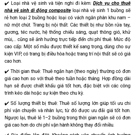
✔️ Loại nhà vệ sinh và tiện nghi đi kèm:
Dịch vụ cho thuê
nhà vệ sinh di động composite
loại nhà vệ sinh 1 buồng sẽ
rẻ hơn loại 2 buồng hoặc loại có vách ngăn phân khu nam –
nữ một chút. Trang bị nội thất: Các thiết bị như bồn rửa tay,
gương, téc nước, hệ thống chiếu sáng, quạt thông gió, khử
mùi,… cũng sẽ ảnh hưởng trực tiếp đến chi phí thuê. Mức độ
cao cấp: Một số mẫu được thiết kế sang trọng, dùng cho sự
kiện VIP, có trang bị điều hòa hoặc trang trí nội thất sẽ có giá
cao hơn.
✔️ Thời gian thuê: Thuê ngắn hạn (theo ngày) thường có đơn
giá cao hơn so với thuê theo tuần hoặc tháng. Hợp đồng dài
hạn sẽ được chiết khấu giá tốt hơn, đặc biệt với các công
trình kéo dài hoặc sự kiện theo chu kỳ.
✔️ Số lượng thiết bị thuê: Thuê số lượng lớn giúp tối ưu chi
phí vận chuyển và nhân lực, từ đó được ưu đãi giá tốt hơn.
Ngược lại, thuê lẻ 1–2 buồng trong thời gian ngắn sẽ có đơn
giá cao hơn do chi phí vận hành không thay đổi nhiều.