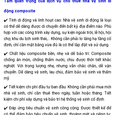
Tầm quan trọng của dịch vụ cho thuê nhà vệ sinh di
động composite
✔️ Tính di động và linh hoạt cao: Nhà vệ sinh di động là loại
có thể dễ dàng được di chuyển đến bất kỳ địa điểm nào. Phù
hợp với các công trình xây dựng, sự kiện ngoài trời, lễ hội, hội
chợ, khu du lịch sinh thái,... Không cần phải lo lắng hạ tầng cố
định, chỉ cần mặt bằng vừa đủ là có thể lắp đặt và sử dụng.
✔️ Chất liệu composite bền, nhẹ và dễ bảo trì: Composite
chống ăn mòn, chống thấm nước, chịu được thời tiết khắc
nghiệt. Với trọng lượng nhẹ, nhưng vẫn chắc chắn, dễ vận
chuyển. Dễ dàng vệ sinh, lau chùi, đảm bảo vệ sinh và thẩm
mỹ.
✔️ Tiết kiệm chi phí đầu tư ban đầu: Không cần phải mua mới
nhà vệ sinh, chỉ cần thuê theo ngày, tuần hoặc tháng. Tiết
kiệm chi phí xây dựng và bảo trì hệ thống vệ sinh cố định.
✔️ Đáp ứng tiêu chuẩn vệ sinh công cộng: Được thiết kế để
có thể đảm bảo tiêu chuẩn vệ sinh, thoáng mát và riêng tư.