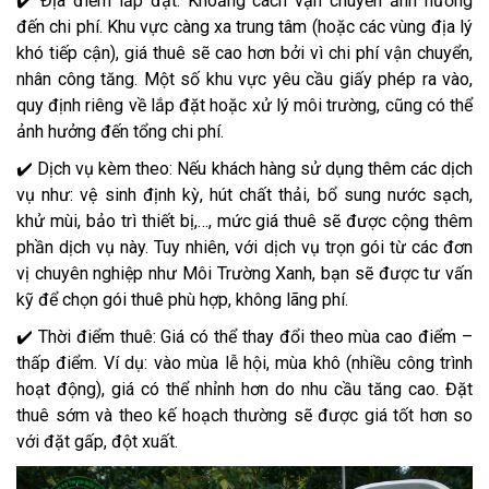
✔️ Địa điểm lắp đặt: Khoảng cách vận chuyển ảnh hưởng
đến chi phí. Khu vực càng xa trung tâm (hoặc các vùng địa lý
khó tiếp cận), giá thuê sẽ cao hơn bởi vì chi phí vận chuyển,
nhân công tăng. Một số khu vực yêu cầu giấy phép ra vào,
quy định riêng về lắp đặt hoặc xử lý môi trường, cũng có thể
ảnh hưởng đến tổng chi phí.
✔️ Dịch vụ kèm theo: Nếu khách hàng sử dụng thêm các dịch
vụ như: vệ sinh định kỳ, hút chất thải, bổ sung nước sạch,
khử mùi, bảo trì thiết bị,…, mức giá thuê sẽ được cộng thêm
phần dịch vụ này. Tuy nhiên, với dịch vụ trọn gói từ các đơn
vị chuyên nghiệp như Môi Trường Xanh, bạn sẽ được tư vấn
kỹ để chọn gói thuê phù hợp, không lãng phí.
✔️ Thời điểm thuê: Giá có thể thay đổi theo mùa cao điểm –
thấp điểm. Ví dụ: vào mùa lễ hội, mùa khô (nhiều công trình
hoạt động), giá có thể nhỉnh hơn do nhu cầu tăng cao. Đặt
thuê sớm và theo kế hoạch thường sẽ được giá tốt hơn so
với đặt gấp, đột xuất.