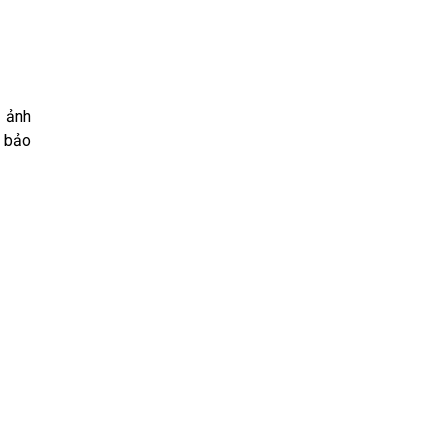
ố ảnh
ộ bảo