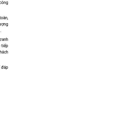
 công
toàn,
lượng
.
tranh
 tiếp
khách
ể đáp