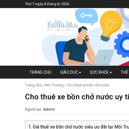
Thứ 7 ngày 8 tháng 8, 2026
TRANG CHỦ
GIÁO DỤC
SỨC KHỎE
THẾ 
Trang chủ
/
Môi Trường
/
Cho thuê xe bồn chở nước
Cho thuê xe bồn chở nước uy t
Người tạo:
Admin
Giá thuê xe bồn chở nước siêu ưu đãi tại Môi T