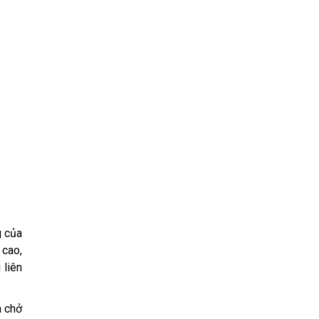
g của
 cao,
 liên
n chở