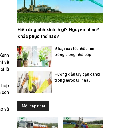
Hiệu ứng nhà kính là gì? Nguyên nhân?
Khắc phục thế nào?
9 loại cây tốt nhất nên
trồng trong nhà bếp
 Xanh
hí về
ại là
Hướng dẫn tẩy cặn canxi
trong nước tại nhà ...
t hợp
à còn
Mới cập nhật
ng và