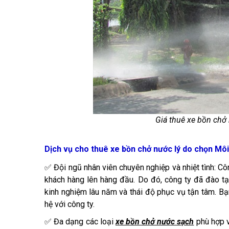
Giá thuê xe bồn chở
Dịch vụ cho thuê xe bồn chở nước lý do chọn Mô
✅ Đội ngũ nhân viên chuyên nghiệp và nhiệt tình: Cô
khách hàng lên hàng đầu. Do đó, công ty đã đào t
kinh nghiệm lâu năm và thái độ phục vụ tận tâm. Bạ
hệ với công ty.
✅ Đa dạng các loại
xe bồn chở nước sạch
phù hợp v