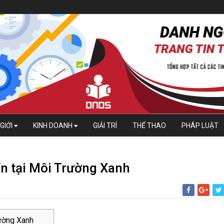
GIỚI
KINH DOANH
GIẢI TRÍ
THỂ THAO
PHÁP LUẬT
ín tại Môi Trường Xanh
rường Xanh