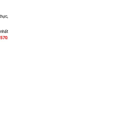
thực,
 nhất
.570
.