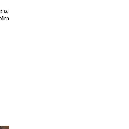
út sự
 Minh