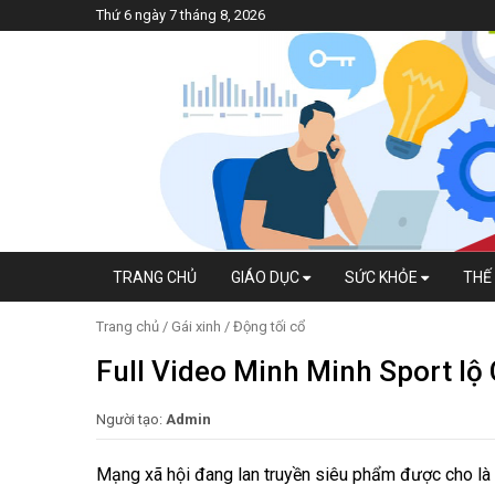
Thứ 6 ngày 7 tháng 8, 2026
TRANG CHỦ
GIÁO DỤC
SỨC KHỎE
THẾ 
Trang chủ
/
Gái xinh
/
Động tối cổ
Full Video Minh Minh Sport lộ 
Người tạo:
Admin
Mạng xã hội đang lan truyền siêu phẩm được cho là 