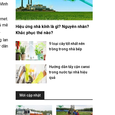
 Minh
rnet.
iả mê
Hiệu ứng nhà kính là gì? Nguyên nhân?
.
Khắc phục thế nào?
g lan
9 loại cây tốt nhất nên
ư dân
trồng trong nhà bếp
Hướng dẫn tẩy cặn canxi
trong nước tại nhà hiệu
quả
Mới cập nhật