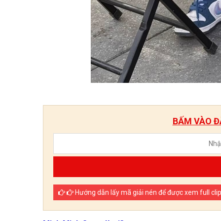
BẤM VÀO ĐÂ
Hướng dẫn lấy mã giải nén để được xem full cli