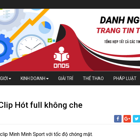
GIỚI
KINH DOANH
GIẢI TRÍ
THỂ THAO
PHÁP LUẬT
Clip Hót full không che
clip Minh Minh Sport với tốc độ chóng mặt.