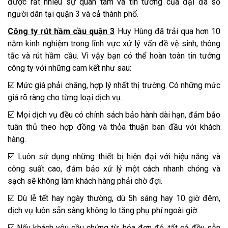
được rất nhiều sự quan tâm và tin tưởng của đại đa số
người dân tại quận 3 và cả thành phố.
Công ty rút hầm cầu quận 3
Huy Hùng đã trải qua hơn 10
năm kinh nghiệm trong lĩnh vực xử lý vấn đề vệ sinh, thông
tắc và rút hầm cầu. Vì vậy bạn có thể hoàn toàn tin tưởng
công ty với những cam kết như sau:
☑️ Mức giá phải chăng, hợp lý nhất thị trường. Có những mức
giá rõ ràng cho từng loại dịch vụ.
☑️ Mọi dịch vụ đều có chính sách bảo hành dài hạn, đảm bảo
tuân thủ theo hợp đồng và thỏa thuận ban đầu với khách
hàng.
☑️ Luôn sử dụng những thiết bị hiện đại với hiệu năng và
công suất cao, đảm bảo xử lý một cách nhanh chóng và
sạch sẽ không làm khách hàng phải chờ đợi.
☑️ Dù lễ tết hay ngày thường, dù 5h sáng hay 10 giờ đêm,
dịch vụ luôn sẵn sàng không lo tăng phụ phí ngoài giờ.
☑️ Nếu khách yêu cầu chứng từ, hóa đơn đỏ, tất cả đều sẵn