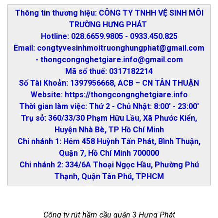
Thông tin thương hiệu: CÔNG TY TNHH VỆ SINH MÔI
TRƯỜNG HƯNG PHÁT
Hotline: 028.6659.9805 - 0933.450.825
Email: congtyvesinhmoitruonghungphat@gmail.com
- thongcongnghetgiare.info@gmail.com
Mã số thuế: 0317182214
Số Tài Khoản: 1397956668, ACB – CN TÂN THUẬN
Website: https://thongcongnghetgiare.info
Thời gian làm việc: Thứ 2 - Chủ Nhật: 8:00' - 23:00'
Trụ sở: 360/33/30 Phạm Hữu Lầu, Xã Phước Kiển,
Huyện Nhà Bè, TP Hồ Chí Minh
Chi nhánh 1: Hẻm 458 Huỳnh Tấn Phát, Bình Thuận,
Quận 7, Hồ Chí Minh 700000
Chi nhánh 2: 334/6A Thoại Ngọc Hầu, Phường Phú
Thạnh, Quận Tân Phú, TPHCM
Công ty rút hầm cầu quận 3 Hưng Phát