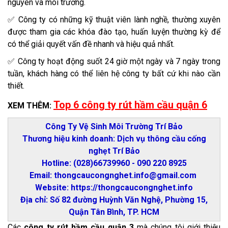
nguyên và môi trường.
✅ Công ty có những kỹ thuật viên lành nghề, thường xuyên
được tham gia các khóa đào tạo, huấn luyện thường kỳ để
có thể giải quyết vấn đề nhanh và hiệu quả nhất.
✅ Công ty hoạt động suốt 24 giờ một ngày và 7 ngày trong
tuần, khách hàng có thể liên hệ công ty bất cứ khi nào cần
thiết.
Top 6 công ty rút hầm cầu quận 6
XEM THÊM:
Công Ty Vệ Sinh Môi Trường Trí Bảo
Thương hiệu kinh doanh: Dịch vụ thông cầu cống
nghẹt Trí Bảo
Hotline: (028)66739960 - 090 220 8925
Email: thongcaucongnghet.info@gmail.com
Website: https://thongcaucongnghet.info
Địa chỉ: Số 82 đường Huỳnh Văn Nghệ, Phường 15,
Quận Tân Bình, TP. HCM​
Các
công ty rút hầm cầu quận 3
mà chúng tôi giới thiệu