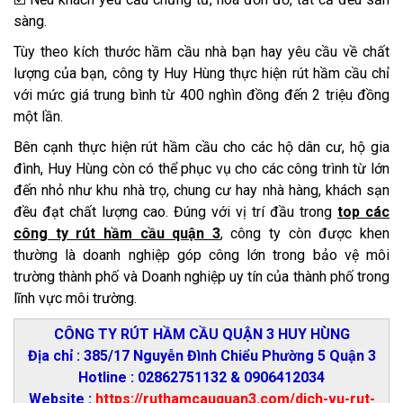
sàng.
Tùy theo kích thước hầm cầu nhà bạn hay yêu cầu về chất
lượng của bạn, công ty Huy Hùng thực hiện rút hầm cầu chỉ
với mức giá trung bình từ 400 nghìn đồng đến 2 triệu đồng
một lần.
Bên cạnh thực hiện rút hầm cầu cho các hộ dân cư, hộ gia
đình, Huy Hùng còn có thể phục vụ cho các công trình từ lớn
đến nhỏ như khu nhà trọ, chung cư hay nhà hàng, khách sạn
đều đạt chất lượng cao. Đúng với vị trí đầu trong
top các
công ty rút hầm cầu quận 3
, công ty còn được khen
thường là doanh nghiệp góp công lớn trong bảo vệ môi
trường thành phố và Doanh nghiệp uy tín của thành phố trong
lĩnh vực môi trường.
CÔNG TY RÚT HẦM CẦU QUẬN 3 HUY HÙNG
Địa chỉ : 385/17 Nguyễn Đình Chiểu Phường 5 Quận 3
Hotline : 02862751132 & 0906412034
Website :
https://ruthamcauquan3.com/dich-vu-rut-