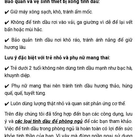
Bảo quản và vệ sinh thiết bị xông tinh dầu:
✔️ Giữ máy xông sạch, khô, tránh ẩm mốc.
✔️ Không để tinh dầu rơi vào vải, ga giường vì dễ để lại vết
bẩn hoặc mùi hắc.
✔️ Bảo quản tinh dầu nơi khô ráo, tránh ánh nắng để giữ
hương lâu.
Lưu ý đặc biệt với trẻ nhỏ và phụ nữ mang thai:
✔️ Trẻ dưới 2 tuổi không nên dùng tinh dầu mạnh như bạc hà,
khuynh diệp.
✔️ Phụ nữ mang thai nên tránh tinh dầu hương thảo, húng
quế, quế, tuyết tùng.
✔️ Luôn dùng lượng thật nhỏ và quan sát phản ứng cơ thể.
Trên đây chúng tôi đã tổng hợp đến bạn các công dụng, lưu
ý và
các loại tinh dầu để phòng ngủ
để các bạn tham khảo.
Việc để tinh dầu trong phòng ngủ là hoàn toàn có lợi đến sức
khỏe tinh thần của bạn. Vì vậy mà đừng ngần ngại sử dụng