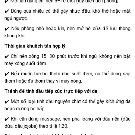
✔️ Mỗi lần dùng chỉ nên 5–10 giọt (tùy diện tích phòng).
✔️ Dùng quá nhiều có thể gây nhức đầu, khó thở hoặc mất
ngủ ngược.
✔️ Nếu phòng nhỏ hoặc kín, nên mở hé cửa để lưu thông
không khí.
Thời gian khuếch tán hợp lý:
✔️ Chỉ nên xông 15–30 phút trước khi ngủ, không nên bật
máy xông suốt đêm.
✔️ Nếu muốn hương thơm nhẹ suốt đêm, có thể dùng sáp
thơm hoặc đá thơm thay vì máy xông.
Tránh để tinh dầu tiếp xúc trực tiếp với da:
✔️ Một số loại tinh dầu nguyên chất có thể gây kích ứng da
hoặc dị ứng hô hấp.
✔️ Khi cần dùng massage, nên pha loãng với dầu nền (dầu
dừa, dầu jojoba) theo tỉ lệ 1:20.