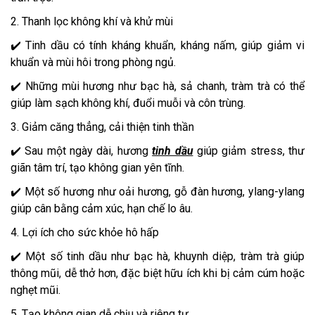
2. Thanh lọc không khí và khử mùi
✔️ Tinh dầu có tính kháng khuẩn, kháng nấm, giúp giảm vi
khuẩn và mùi hôi trong phòng ngủ.
✔️ Những mùi hương như bạc hà, sả chanh, tràm trà có thể
giúp làm sạch không khí, đuổi muỗi và côn trùng.
3. Giảm căng thẳng, cải thiện tinh thần
✔️ Sau một ngày dài, hương
tinh dầu
giúp giảm stress, thư
giãn tâm trí, tạo không gian yên tĩnh.
✔️ Một số hương như oải hương, gỗ đàn hương, ylang-ylang
giúp cân bằng cảm xúc, hạn chế lo âu.
4. Lợi ích cho sức khỏe hô hấp
✔️ Một số tinh dầu như bạc hà, khuynh diệp, tràm trà giúp
thông mũi, dễ thở hơn, đặc biệt hữu ích khi bị cảm cúm hoặc
nghẹt mũi.
5. Tạo không gian dễ chịu và riêng tư