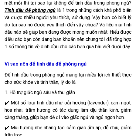
mệt mỏi thì tại sao lại không để tinh dầu trong phòng ngủ?
Tinh dầu để phòng ngủ
là 1 trong những cách khá phổ biến
và được nhiều người yêu thích, sử dụng. Vậy bạn có biết lý
do tại sao nó được yêu thích đến vậy chưa? Và liệu mùi tinh
dầu nào sẽ giúp bạn đang được mong muốn nhất. Hiểu được
điều các bạn còn đang băn khoăn nên chúng tôi đã tổng hợp
1 số thông tin về dinh dầu cho các bạn qua bài viết dưới đây.
Vì sao nên để tinh dầu để phòng ngủ
Để tinh dầu trong phòng ngủ mang lại nhiều lợi ích thiết thực
cho sức khỏe và tinh thần, lý do là:
1. Hỗ trợ giấc ngủ sâu và thư giãn
✔️ Một số loại tinh dầu như oải hương (lavender), cam ngọt,
hoa nhài, trầm hương có tác dụng làm dịu thần kinh, giảm
căng thẳng, giúp bạn dễ đi vào giấc ngủ và ngủ ngon hơn.
✔️ Mùi hương nhẹ nhàng tạo cảm giác ấm áp, dễ chịu, giảm
trằn trọc.