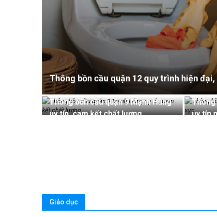
Thông bồn cầu quận 12 quy trình hiện đại, u
Thông bồn cầu quận 9 Mạnh Hùng
Thông 
uy tín, cam kết chất lượng
uy tín 
Giáo dục