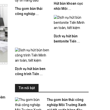
Hút bùn khoan cọc
Thu gom bùn thải
nhồi Môi ...
công nghiệp ...
Dịch vụ hút bùn
bentonite Tiến ...
Dịch vụ hút bùn ben
công trình Tiến ...
Tin nổi bật
viêm
Thu gom bùn thải công
nghiệp Môi Trường Xanh
giá tốt, uy tín hàng đầu