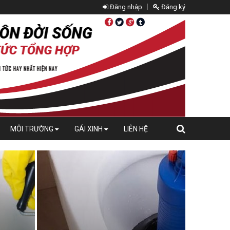
Đăng nhập
Đăng ký
MÔI TRƯỜNG
GÁI XINH
LIÊN HỆ