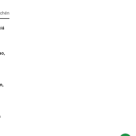
 chén
giá
ao,
n,
n